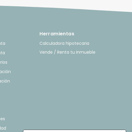
Herramientas
nta
Calculadora hipotecaria
Vende / Renta tu inmueble
nta
rios
ación
ación
tes
idad