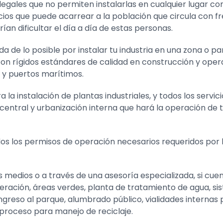
legales que no permiten instalarlas en cualquier lugar c
ios que puede acarrear a la población que circula con fre
an dificultar el día a día de estas personas.
e lo posible por instalar tu industria en una zona o parqu
on rígidos estándares de calidad en construcción y opera
 y puertos marítimos.
 la instalación de plantas industriales, y todos los serv
 central y urbanización interna que hará la operación d
os los permisos de operación necesarios requeridos por l
s medios o a través de una asesoría especializada, si cue
ración, áreas verdes, planta de tratamiento de agua, si
 ingreso al parque, alumbrado público, vialidades intern
 proceso para manejo de reciclaje.