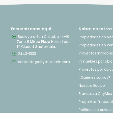
Encuentranos aquí
Sobre nosotros
home_pin
Boulevard San Cristóbal 14-16
Propiedades en Ve
Zona 8 Mixco Plaza Helios Local
Propiedades en Re
17 Ciudad Guatemala.
phone_in_talk
Proyectos Inmobilia
2443-1333
mail
Inmuebles por ubic
contacto@citymax-mix.com
Proyectos por ubic
¿Quiénes somos?
Nuestro Equipo
Franquicia CityMax
Preguntas frecuen
Políticas de privac