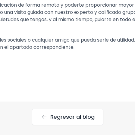
cación de forma remota y poderte proporcionar mayor inf
una visita guiada con nuestro experto y calificado grupo
quietudes que tengas, y al mismo tiempo, guiarte en tod
des sociales o cualquier amigo que pueda serle de utilida
en el apartado correspondiente.
arrow_back
Regresar al blog