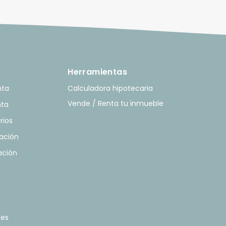
Herramientas
nta
Calculadora hipotecaria
Vende / Renta tu inmueble
nta
rios
ación
ación
tes