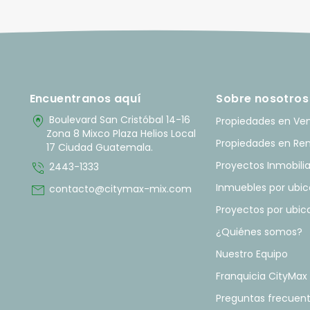
Encuentranos aquí
Sobre nosotros
home_pin
Boulevard San Cristóbal 14-16
Propiedades en Ve
Zona 8 Mixco Plaza Helios Local
Propiedades en Re
17 Ciudad Guatemala.
phone_in_talk
Proyectos Inmobilia
2443-1333
mail
Inmuebles por ubic
contacto@citymax-mix.com
Proyectos por ubic
¿Quiénes somos?
Nuestro Equipo
Franquicia CityMax
Preguntas frecuen