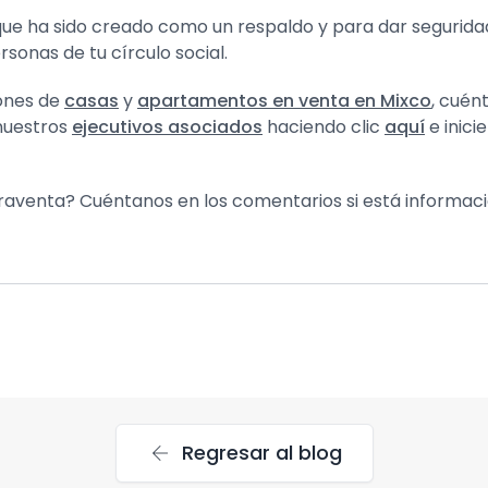
ha sido creado como un respaldo y para dar seguridad e
sonas de tu círculo social.
iones de
casas
y
apartamentos en venta en Mixco
, cuén
nuestros
ejecutivos asociados
haciendo clic
aquí
e inici
enta? Cuéntanos en los comentarios si está información 
arrow_back
Regresar al blog