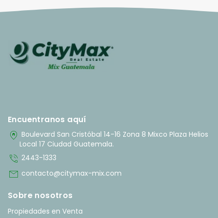
Encuentranos aquí
home_pin
Boulevard San Cristóbal 14-16 Zona 8 Mixco Plaza Helios
Local 17 Ciudad Guatemala.
phone_in_talk
2443-1333
mail
contacto@citymax-mix.com
Sobre nosotros
Propiedades en Venta