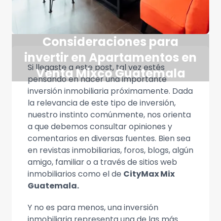
Consideraciones para
invertir en Apartamentos en
Si llegaste a este post, tal vez estés
Venta Mixco Guatemala
pensando en hacer una importante
inversión inmobiliaria próximamente. Dada
la relevancia de este tipo de inversión,
nuestro instinto comúnmente, nos orienta
a que debemos consultar opiniones y
comentarios en diversas fuentes. Bien sea
en revistas inmobiliarias, foros, blogs, algún
amigo, familiar o a través de sitios web
inmobiliarios como el de
CityMax Mix
Guatemala.
Y no es para menos, una inversión
inmobiliaria representa una de las más