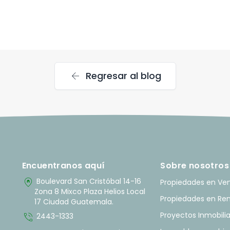
arrow_back
Regresar al blog
Encuentranos aquí
Sobre nosotros
home_pin
Boulevard San Cristóbal 14-16
Propiedades en Ve
Zona 8 Mixco Plaza Helios Local
Propiedades en Re
17 Ciudad Guatemala.
phone_in_talk
Proyectos Inmobilia
2443-1333