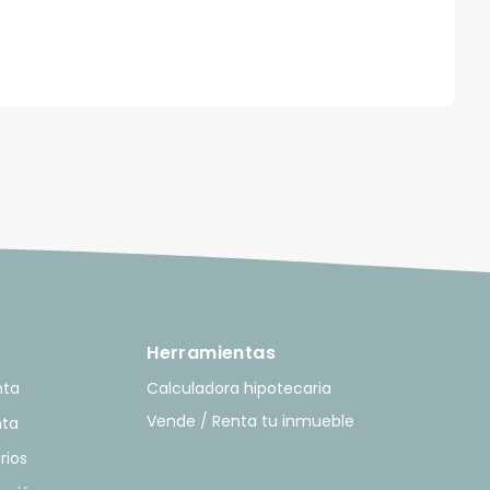
Herramientas
nta
Calculadora hipotecaria
Vende / Renta tu inmueble
nta
rios