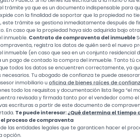
istro Público. Si no tienes las escrituras a la mano o las 
el trámite ya que es un documento indispensable para qu
pide con la finalidad de soportar que la propiedad no t
 este trámite se gestiona inmediatamente después de fina
. En caso que la propiedad haya sido adquirida bajo otra
el inmueble.
Contrato de compraventa del inmueble
S
mpraventa, registra los datos de quién será el nuevo pro
 inmueble (en caso que sea en un conjunto residencial 
erá un pago de contado la compra del inmueble. Tanto tú
ue todos los datos se encuentren correctamente, ya que 
os necesarios. Tu abogado de confianza te puede asesorar 
sesor inmobiliario u
oficina de bienes raíces de confian
es todo los requisitos y documentación lista llega “el m
entra revisada y firmada tanto por el vendedor como el
as escrituras a partir de este documento de compraventa
rtada.
Te puede interesar:
¿Qué determina el tiempo 
 el proceso de compraventa
e las entidades legales que te garanticen hacer el pro
a opción.