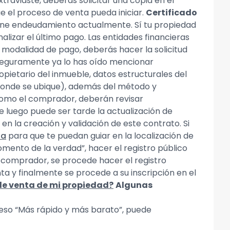
extraviaste, deberás solicitar una copia en el
e el proceso de venta pueda iniciar.
Certificado
iene endeudamiento actualmente. Sí tu propiedad
lizar el último pago. Las entidades financieras
 modalidad de pago, deberás hacer la solicitud
eguramente ya lo has oído mencionar
pietario del inmueble, datos estructurales del
donde se ubique), además del método y
 como el comprador, deberán revisar
luego puede ser tarde la actualización de
en la creación y validación de este contrato. Si
za
para que te puedan guiar en la localización de
omento de la verdad”, hacer el registro público
 comprador, se procede hacer el registro
 y finalmente se procede a su inscripción en el
de venta de mi propiedad?
Algunas
ceso “Más rápido y más barato”, puede