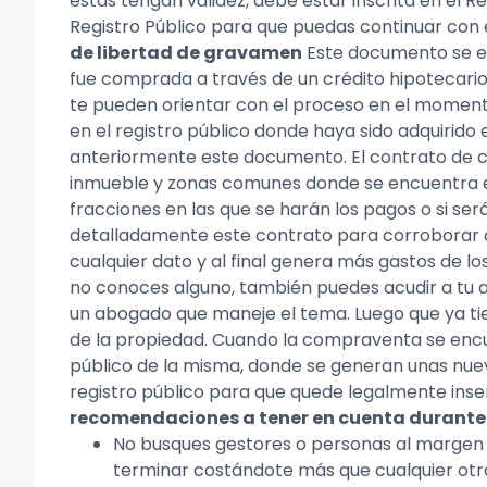
estas tengan validez, debe estar inscrita en el Reg
Registro Público para que puedas continuar con 
de libertad de gravamen
Este documento se ex
fue comprada a través de un crédito hipotecario,
te pueden orientar con el proceso en el momento
en el registro público donde haya sido adquirido 
anteriormente este documento. El contrato de co
inmueble y zonas comunes donde se encuentra el
fracciones en las que se harán los pagos o si s
detalladamente este contrato para corroborar q
cualquier dato y al final genera más gastos de l
no conoces alguno, también puedes acudir a tu a
un abogado que maneje el tema. Luego que ya tien
de la propiedad. Cuando la compraventa se encu
público de la misma, donde se generan unas nuev
registro público para que quede legalmente inse
recomendaciones a tener en cuenta durante
No busques gestores o personas al margen d
terminar costándote más que cualquier otr