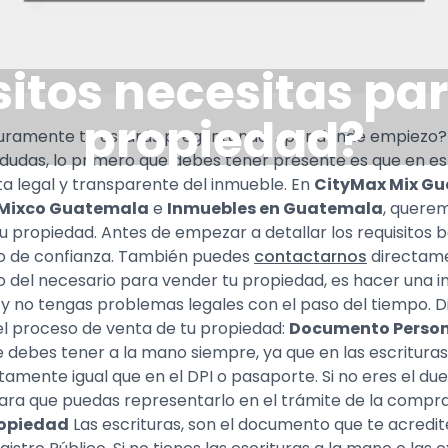
itos necesitas pa
propiedad?
guramente te estarás preguntando, ¿por dónde empiezo?
s dudas, lo primero que debes tener presente es que en e
a legal y transparente del inmueble. En
CityMax Mix G
 Mixco Guatemala
e
Inmuebles en Guatemala
, querem
 propiedad. Antes de empezar a detallar los requisitos bá
rio de confianza. También puedes
contactarnos
directame
 del necesario para vender tu propiedad, es hacer una in
y no tengas problemas legales con el paso del tiempo. D
el proceso de venta de tu propiedad:
Documento Persona
e debes tener a la mano siempre, ya que en las escritura
amente igual que en el DPI o pasaporte. Si no eres el du
para que puedas representarlo en el trámite de la compra
Propiedad
Las escrituras, son el documento que te acredit