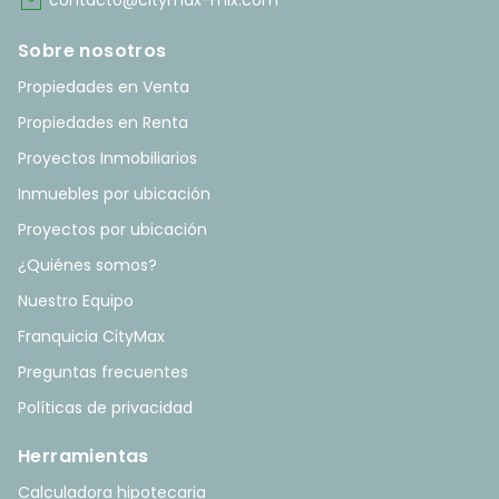
mail
contacto@citymax-mix.com
Sobre nosotros
Propiedades en Venta
Propiedades en Renta
Proyectos Inmobiliarios
Inmuebles por ubicación
Proyectos por ubicación
¿Quiénes somos?
Nuestro Equipo
Franquicia CityMax
Preguntas frecuentes
Políticas de privacidad
Herramientas
Calculadora hipotecaria