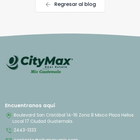
arrow_back
Regresar al blog
Encuentranos aquí
home_pin
Boulevard San Cristóbal 14-16 Zona 8 Mixco Plaza Helios
Local 17 Ciudad Guatemala.
phone_in_talk
2443-1333