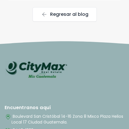
arrow_back
Regresar al blog
Encuentranos aquí
home_pin
Boulevard San Cristóbal 14-16 Zona 8 Mixco Plaza Helios
Local 17 Ciudad Guatemala.