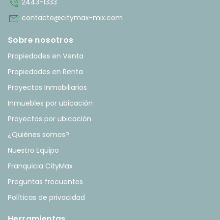
phone_in_talk
2443-1333
mail
contacto@citymax-mix.com
Sobre nosotros
Propiedades en Venta
Propiedades en Renta
Proyectos Inmobiliarios
Inmuebles por ubicación
Proyectos por ubicación
¿Quiénes somos?
Nuestro Equipo
Franquicia CityMax
Preguntas frecuentes
Políticas de privacidad
Herramientas