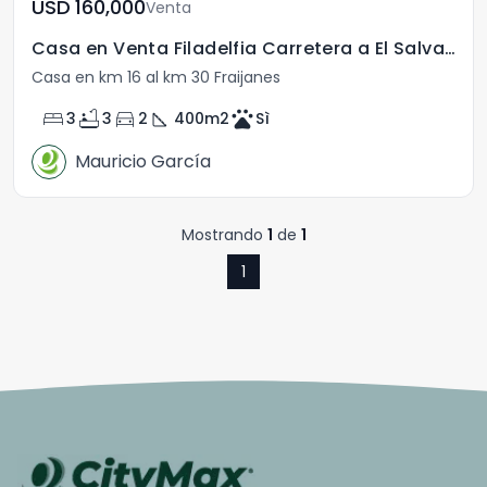
USD	160,000
Venta
Casa en Venta Filadelfia Carretera a El Salvador
Casa en km 16 al km 30 Fraijanes
bed
bathtub
directions_car
square_foot
pets
3
3
2
400
m2
Sì
Mauricio García
Mostrando
1
de
1
1