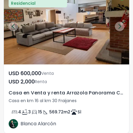
Residencial
USD	600,000
Venta
USD	2,000
Renta
Casa en Venta y renta Arrazola Panorama CES sin muebles
Casa en km 16 al km 30 Fraijanes
bed
bathtub
directions_car
square_foot
pets
4
3
15
569.72
m2
Sì
Blanca Alarcón