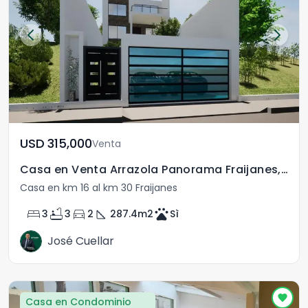
USD	315,000
Venta
Casa en Venta Arrazola Panorama Fraijanes, Guatemala
Casa en km 16 al km 30 Fraijanes
bed
bathtub
directions_car
square_foot
pets
3
3
2
287.4
m2
Sì
José Cuellar
Casa en Condominio