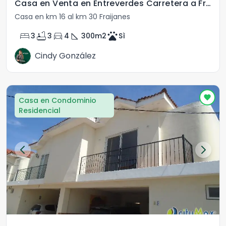
Casa en Venta en Entreverdes Carretera a Fraijanes
Casa en km 16 al km 30 Fraijanes
bed
bathtub
directions_car
square_foot
pets
3
3
4
300
m2
Sì
Cindy González
Casa en Condominio
Residencial