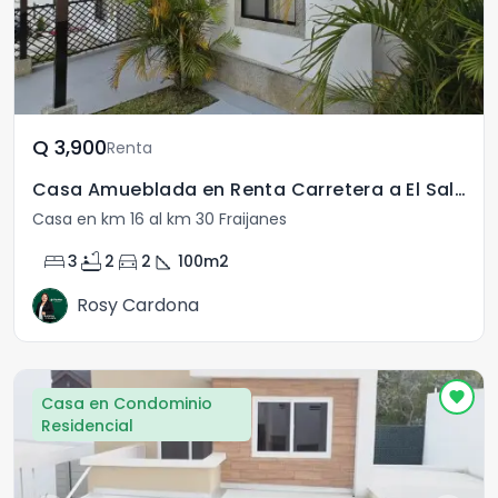
Q	3,900
Renta
Casa Amueblada en Renta Carretera a El Salvador Sata Fe
Casa en km 16 al km 30 Fraijanes
bed
bathtub
directions_car
square_foot
3
2
2
100
m2
Rosy Cardona
Casa en Condominio
Residencial