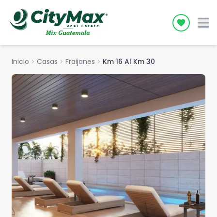
Icon desc
Inicio
chevron_right
Casas
chevron_right
Fraijanes
chevron_right
Km 16 Al Km 30