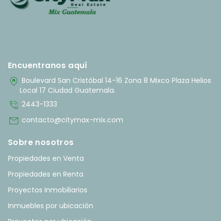
Encuentranos aquí
home_pin
Boulevard San Cristóbal 14-16 Zona 8 Mixco Plaza Helios
Local 17 Ciudad Guatemala.
phone_in_talk
2443-1333
mail
contacto@citymax-mix.com
Sobre nosotros
Propiedades en Venta
Propiedades en Renta
Proyectos Inmobiliarios
Inmuebles por ubicación