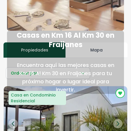
Casas en Km 16 Al Km 30 en
Fraijanes
Propiedades
Mapa
Encuentra aquí las mejores casas en
Km 16 Al Km 30 en Fraijanes para tu
Ordenar por...
próximo hogar o lugar ideal para
invertir.
Casa en Condominio
Residencial