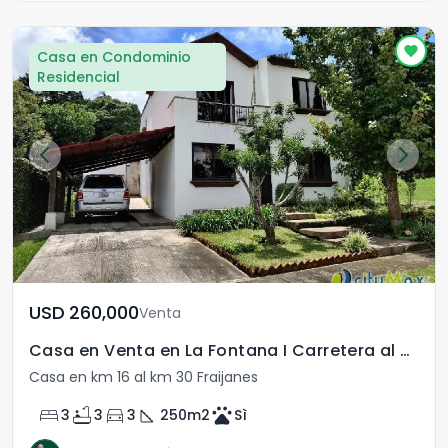
Casa en Condominio
Residencial
USD	260,000
Venta
Casa en Venta en La Fontana I Carretera al Salvador
Casa en km 16 al km 30 Fraijanes
bed
bathtub
directions_car
square_foot
pets
3
3
3
250
m2
Sì