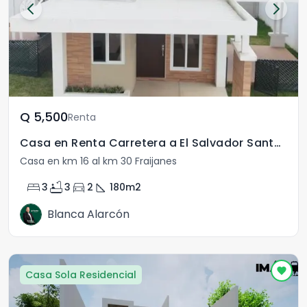
Q	5,500
Renta
Casa en Renta Carretera a El Salvador Santa Elena II
Casa en km 16 al km 30 Fraijanes
bed
bathtub
directions_car
square_foot
3
3
2
180
m2
Blanca Alarcón
Casa Sola Residencial