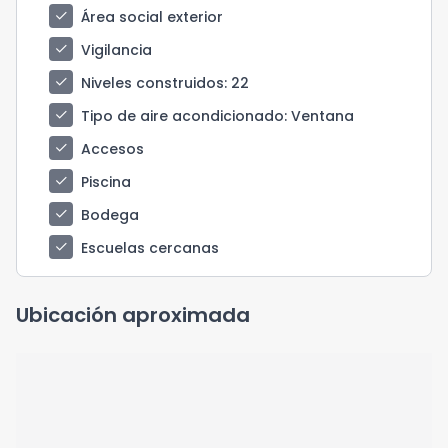
check
Área social exterior
check
Vigilancia
check
Niveles construidos
: 22
check
Tipo de aire acondicionado
: Ventana
check
Accesos
check
Piscina
check
Bodega
check
Escuelas cercanas
Ubicación aproximada