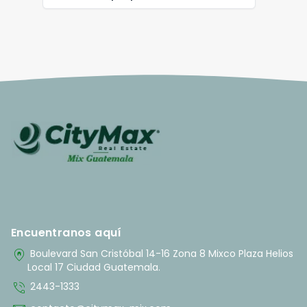
Encuentranos aquí
home_pin
Boulevard San Cristóbal 14-16 Zona 8 Mixco Plaza Helios
Local 17 Ciudad Guatemala.
phone_in_talk
2443-1333