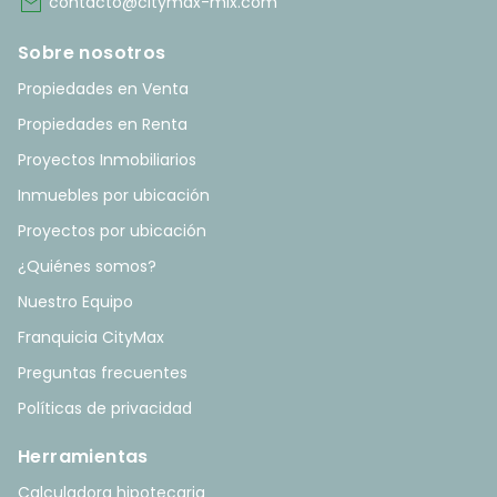
mail
contacto@citymax-mix.com
Sobre nosotros
Propiedades en Venta
Propiedades en Renta
Proyectos Inmobiliarios
Inmuebles por ubicación
Proyectos por ubicación
¿Quiénes somos?
Nuestro Equipo
Franquicia CityMax
Preguntas frecuentes
Políticas de privacidad
Herramientas
Calculadora hipotecaria