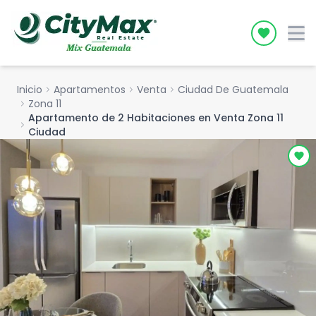
Icon desc
Inicio
chevron_right
Apartamentos
chevron_right
Venta
chevron_right
Ciudad De Guatemala
chevron_right
Zona 11
Apartamento de 2 Habitaciones en Venta Zona 11
chevron_right
Ciudad