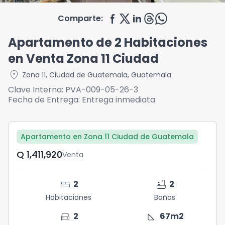
Comparte:
Apartamento de 2 Habitaciones
en Venta Zona 11 Ciudad
location_on
Zona 11
,
Ciudad de Guatemala
,
Guatemala
Clave Interna:
PVA-009-05-26-3
Fecha de Entrega:
Entrega inmediata
Apartamento en Zona 11 Ciudad de Guatemala
Q	1,411,920
Venta
bed
bathtub
2
2
Habitaciones
Baños
directions_car
square_foot
2
67
m2