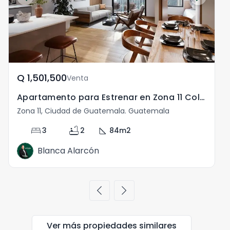
Q	1,501,500
Venta
Apartamento para Estrenar en Zona 11 Col. El Mirador
Zona 11, Ciudad de Guatemala. Guatemala
Z
bed
bathtub
square_foot
3
2
84
m2
Blanca Alarcón
chevron_left
chevron_right
Ver más propiedades
similares