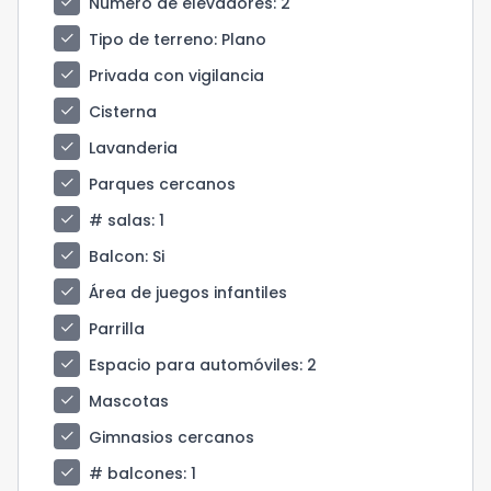
check
Número de elevadores
: 2
check
Tipo de terreno
: Plano
check
Privada con vigilancia
check
Cisterna
check
Lavanderia
check
Parques cercanos
check
# salas
: 1
check
Balcon
: Si
check
Área de juegos infantiles
check
Parrilla
check
Espacio para automóviles
: 2
check
Mascotas
check
Gimnasios cercanos
check
# balcones
: 1