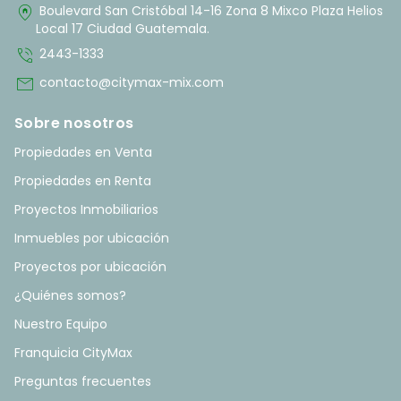
home_pin
Boulevard San Cristóbal 14-16 Zona 8 Mixco Plaza Helios
Local 17 Ciudad Guatemala.
phone_in_talk
2443-1333
mail
contacto@citymax-mix.com
Sobre nosotros
Propiedades en Venta
Propiedades en Renta
Proyectos Inmobiliarios
Inmuebles por ubicación
Proyectos por ubicación
¿Quiénes somos?
Nuestro Equipo
Franquicia CityMax
Preguntas frecuentes