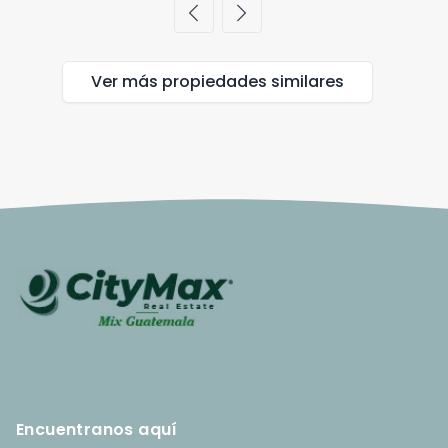
chevron_left
chevron_right
Ver más propiedades
similares
Encuentranos aquí