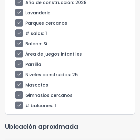
check
Año de construcción
: 2028
check
Lavanderia
check
Parques cercanos
check
# salas
: 1
check
Balcon
: Si
check
Área de juegos infantiles
check
Parrilla
check
Niveles construidos
: 25
check
Mascotas
check
Gimnasios cercanos
check
# balcones
: 1
Ubicación aproximada