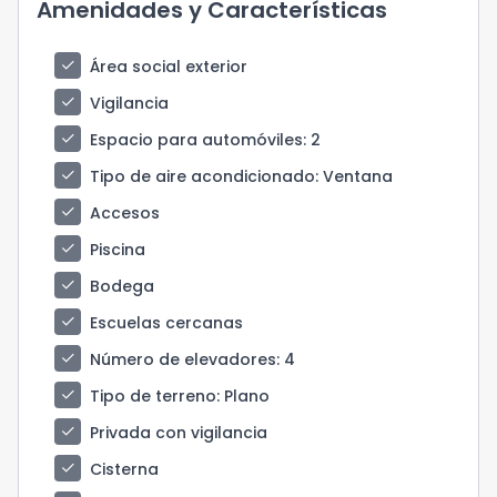
Amenidades y Características
check
Área social exterior
check
Vigilancia
check
Espacio para automóviles
: 2
check
Tipo de aire acondicionado
: Ventana
check
Accesos
check
Piscina
check
Bodega
check
Escuelas cercanas
check
Número de elevadores
: 4
check
Tipo de terreno
: Plano
check
Privada con vigilancia
check
Cisterna