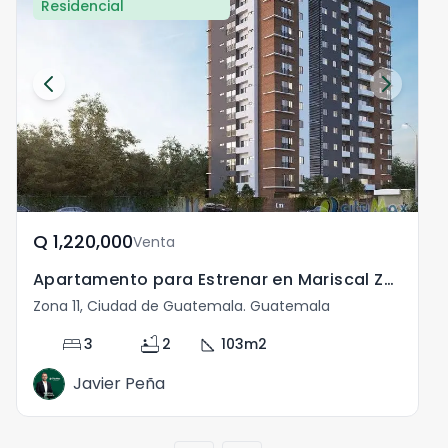
Residencial
Q	1,220,000
Venta
Apartamento para Estrenar en Mariscal Zona 11
Zona 11, Ciudad de Guatemala. Guatemala
Z
bed
bathtub
square_foot
3
2
103
m2
Javier Peña