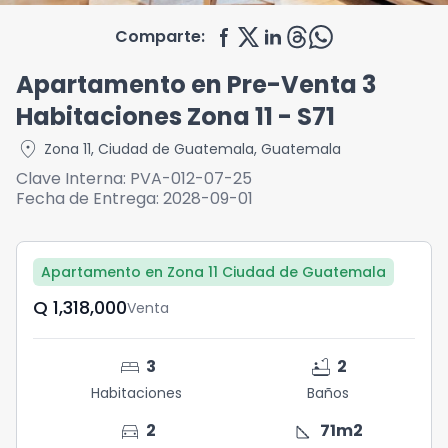
Comparte:
Apartamento en Pre-Venta 3
Habitaciones Zona 11 - S71
location_on
Zona 11
,
Ciudad de Guatemala
,
Guatemala
Clave Interna:
PVA-012-07-25
Fecha de Entrega:
2028-09-01
Apartamento en Zona 11 Ciudad de Guatemala
Q	1,318,000
Venta
bed
bathtub
3
2
Habitaciones
Baños
directions_car
square_foot
2
71
m2