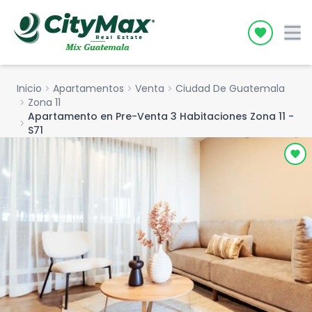
Icon desc
Inicio
chevron_right
Apartamentos
chevron_right
Venta
chevron_right
Ciudad De Guatemala
chevron_right
Zona 11
Apartamento en Pre-Venta 3 Habitaciones Zona 11 -
chevron_right
S71