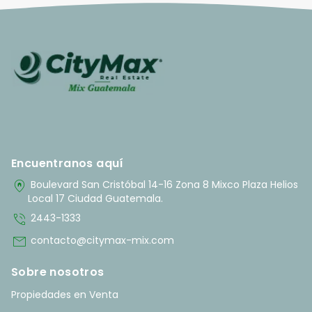
Encuentranos aquí
home_pin
Boulevard San Cristóbal 14-16 Zona 8 Mixco Plaza Helios
Local 17 Ciudad Guatemala.
phone_in_talk
2443-1333
mail
contacto@citymax-mix.com
Sobre nosotros
Propiedades en Venta