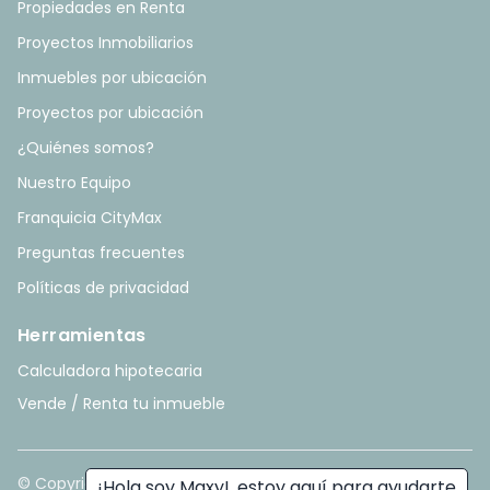
Propiedades en Renta
Proyectos Inmobiliarios
Inmuebles por ubicación
Proyectos por ubicación
¿Quiénes somos?
Nuestro Equipo
Franquicia CityMax
Preguntas frecuentes
Políticas de privacidad
Herramientas
Calculadora hipotecaria
Vende / Renta tu inmueble
© Copyright
2026
. All rights reserved. - Hecho con ❤️ por
¡Hola soy Maxy!, estoy aquí para ayudarte