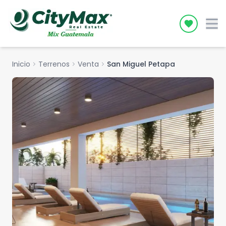
Icon desc
Inicio
chevron_right
Terrenos
chevron_right
Venta
chevron_right
San Miguel Petapa