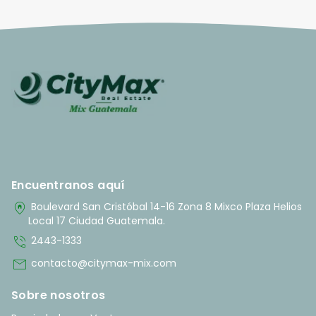
Encuentranos aquí
home_pin
Boulevard San Cristóbal 14-16 Zona 8 Mixco Plaza Helios
Local 17 Ciudad Guatemala.
phone_in_talk
2443-1333
mail
contacto@citymax-mix.com
Sobre nosotros