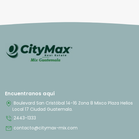
Encuentranos aquí
home_pin
Boulevard San Cristóbal 14-16 Zona 8 Mixco Plaza Helios
Local 17 Ciudad Guatemala.
phone_in_talk
2443-1333
mail
contacto@citymax-mix.com