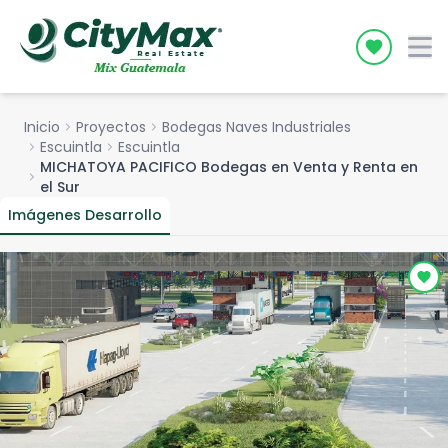
Icon desc
Inicio
chevron_right
Proyectos
chevron_right
Bodegas Naves Industriales
chevron_right
Escuintla
chevron_right
Escuintla
MICHATOYA PACIFICO Bodegas en Venta y Renta en
chevron_right
el Sur
Imágenes Desarrollo