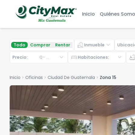
Inicio
Quiénes Somo
real_estate_agent
expand_more
Todo
Comprar
Rentar
Inmueble
Ubicaci
expand_more
bed
expand_more
bathtu
Precio:
Habitaciones
:
Q
-
...
Inicio
chevron_right
Oficinas
chevron_right
Ciudad De Guatemala
chevron_right
Zona 15