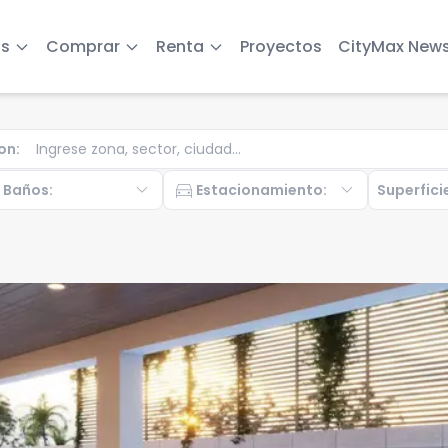
s
Comprar
Renta
Proyectos
CityMax New
on
:
b
expand_more
directions_car
expand_more
Baños
:
Estacionamiento
:
Superfici