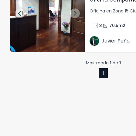
Oficina en Zona 15 C
door_front
square_foot
3
70.5
m2
Javier Peña
Mostrando
1
de
1
1