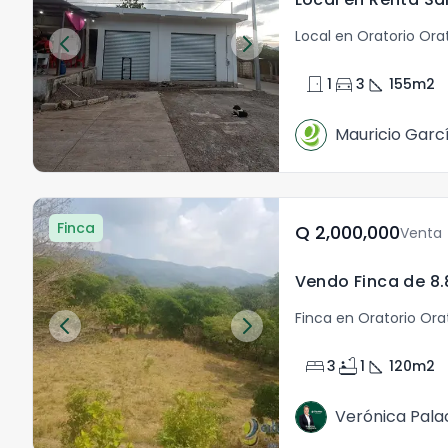
Local en Oratorio Ora
door_front
directions_car
square_foot
1
3
155
m2
Mauricio Garc
Finca
Q	2,000,000
Venta
Finca en Oratorio Ora
bed
bathtub
square_foot
3
1
120
m2
Verónica Pala