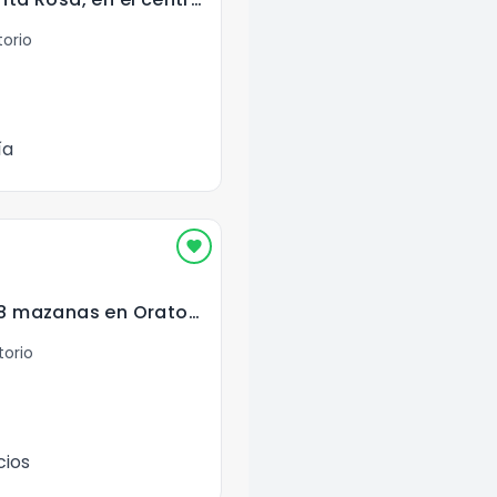
torio
ía
Vendo Finca de 8.8 mazanas en Oratorio, Santa Rosa
torio
cios