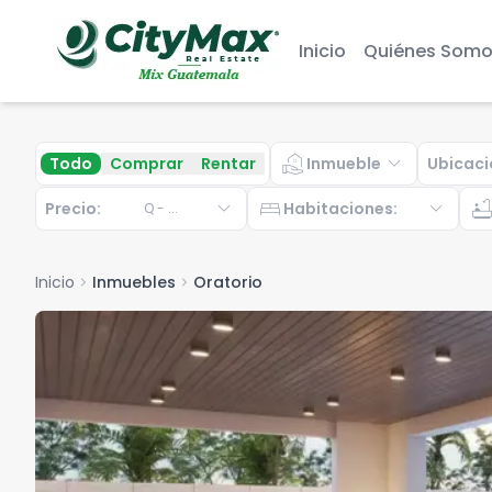
Inicio
Quiénes Somo
real_estate_agent
expand_more
Todo
Comprar
Rentar
Inmueble
Ubicaci
expand_more
bed
expand_more
bathtu
Precio:
Habitaciones
:
Q
-
...
Inicio
chevron_right
Inmuebles
chevron_right
Oratorio