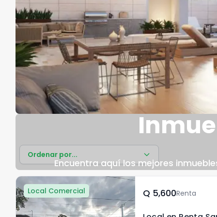
Inmueb
Ordenar por...
Encuentra aquí los mejores inmuebles 
Local Comercial
Q	5,600
Renta