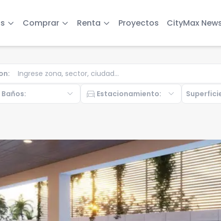
s
Comprar
Renta
Proyectos
CityMax New
on
:
b
expand_more
directions_car
expand_more
Baños
:
Estacionamiento
:
Superfici