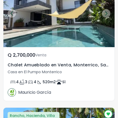
Q	2,700,000
Venta
Chalet Amueblado en Venta, Monterrico, Santa Rosa
Casa en El Pumpo Monterrico
bed
bathtub
directions_car
square_foot
pets
4
3
4
520
m2
Sì
Mauricio García
Rancho, Hacienda, Villa