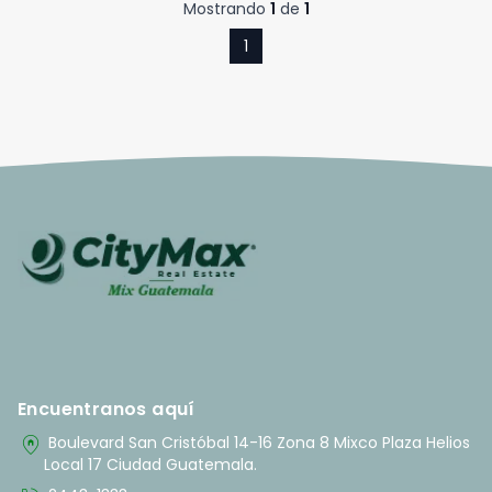
Mostrando
1
de
1
1
Encuentranos aquí
home_pin
Boulevard San Cristóbal 14-16 Zona 8 Mixco Plaza Helios
Local 17 Ciudad Guatemala.