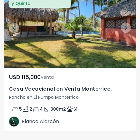
y Quinta
USD	115,000
Venta
Casa Vacacional en Venta Monterrico,
Rancho en El Pumpo Monterrico
bed
bathtub
directions_car
square_foot
pets
5
2
4
300
m2
Sì
Blanca Alarcón