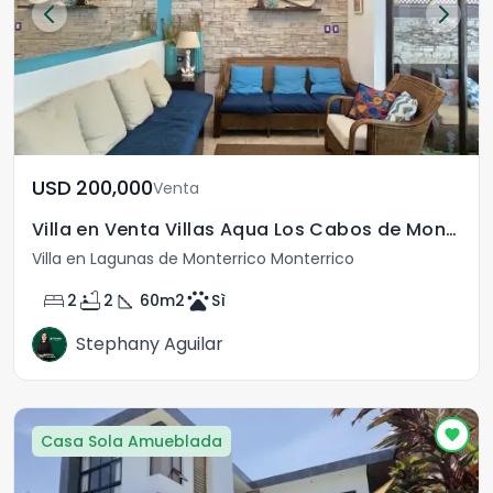
USD	200,000
Venta
Villa en Venta Villas Aqua Los Cabos de Monterrico
Villa en Lagunas de Monterrico Monterrico
bed
bathtub
square_foot
pets
2
2
60
m2
Sì
Stephany Aguilar
Casa Sola Amueblada