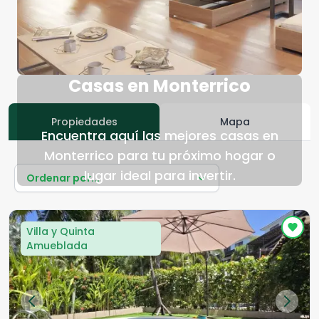
Casas en Monterrico
Propiedades
Mapa
Encuentra aquí las mejores casas en
Monterrico para tu próximo hogar o
lugar ideal para invertir.
Ordenar por...
Villa y Quinta
Amueblada