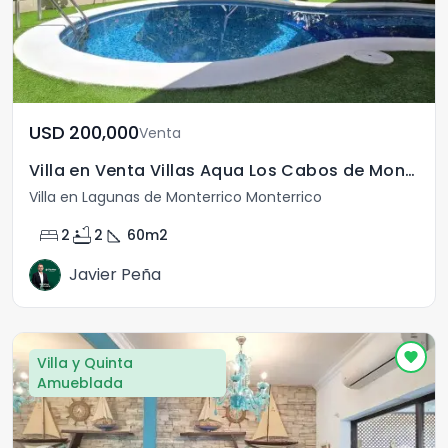
USD	200,000
Venta
Villa en Venta Villas Aqua Los Cabos de Monterrico
Villa en Lagunas de Monterrico Monterrico
bed
bathtub
square_foot
2
2
60
m2
Javier Peña
Villa y Quinta
Amueblada