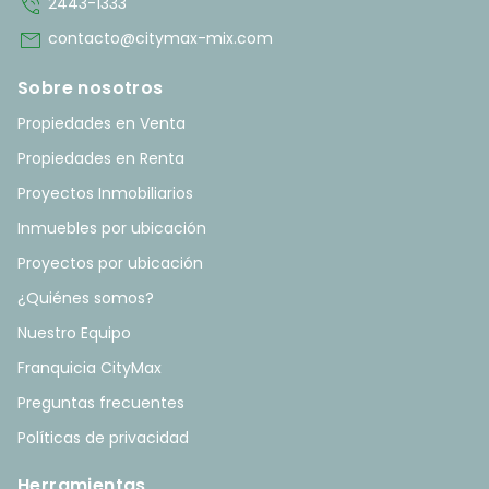
phone_in_talk
2443-1333
mail
contacto@citymax-mix.com
Sobre nosotros
Propiedades en Venta
Propiedades en Renta
Proyectos Inmobiliarios
Inmuebles por ubicación
Proyectos por ubicación
¿Quiénes somos?
Nuestro Equipo
Franquicia CityMax
Preguntas frecuentes
Políticas de privacidad
Herramientas