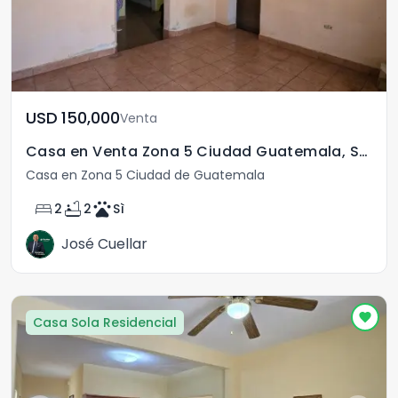
USD	150,000
Venta
Casa en Venta Zona 5 Ciudad Guatemala, San Pedrito
Casa en Zona 5 Ciudad de Guatemala
bed
bathtub
pets
2
2
Sì
José Cuellar
Casa Sola Residencial