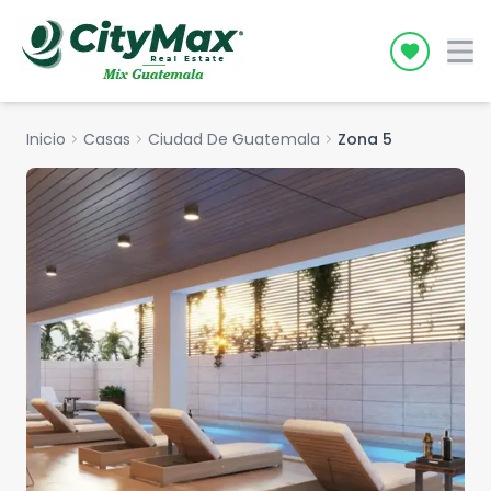
Icon desc
Inicio
chevron_right
Casas
chevron_right
Ciudad De Guatemala
chevron_right
Zona 5