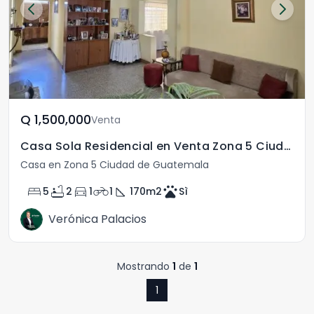
Q	1,500,000
Venta
Casa Sola Residencial en Venta Zona 5 Ciudad Guatemala
Casa en Zona 5 Ciudad de Guatemala
bed
bathtub
directions_car
motorcycle
square_foot
pets
5
2
1
1
170
m2
Sì
Verónica Palacios
Mostrando
1
de
1
1