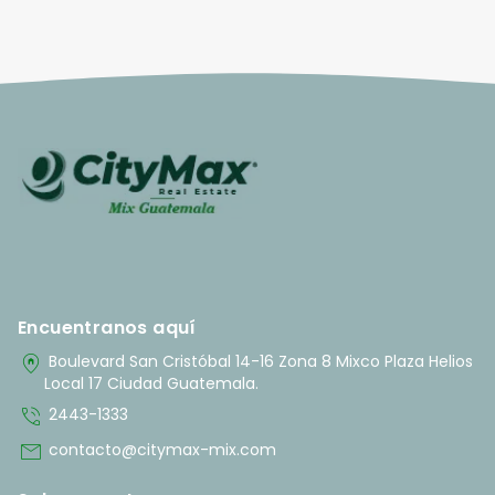
Encuentranos aquí
home_pin
Boulevard San Cristóbal 14-16 Zona 8 Mixco Plaza Helios
Local 17 Ciudad Guatemala.
phone_in_talk
2443-1333
mail
contacto@citymax-mix.com