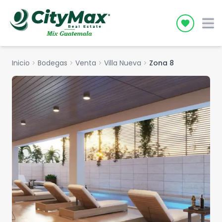
Icon desc
Inicio
chevron_right
Bodegas
chevron_right
Venta
chevron_right
Villa Nueva
chevron_right
Zona 8