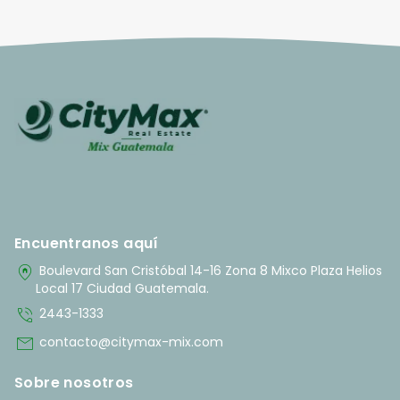
Encuentranos aquí
home_pin
Boulevard San Cristóbal 14-16 Zona 8 Mixco Plaza Helios
Local 17 Ciudad Guatemala.
phone_in_talk
2443-1333
mail
contacto@citymax-mix.com
Sobre nosotros