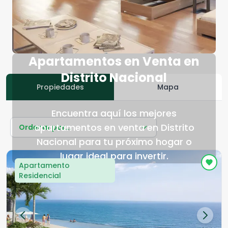
Apartamentos en Venta en
Distrito Nacional
Propiedades
Mapa
Encuentra aquí los mejores
apartamentos en venta en Distrito
Ordenar por...
Nacional para tu próximo hogar o
lugar ideal para invertir.
Apartamento
Residencial