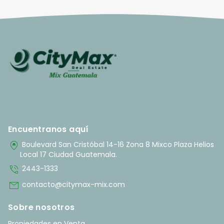
Encuentranos aquí
home_pin
Boulevard San Cristóbal 14-16 Zona 8 Mixco Plaza Helios
Local 17 Ciudad Guatemala.
phone_in_talk
2443-1333
mail
contacto@citymax-mix.com
Sobre nosotros
Propiedades en Venta