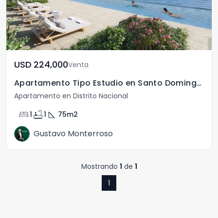
USD	224,000
Venta
Apartamento Tipo Estudio en Santo Domingo RD
Apartamento en Distrito Nacional
bed
bathtub
square_foot
1
1
75
m2
Gustavo Monterroso
Mostrando
1
de
1
1