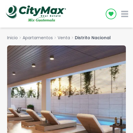
Icon desc
Inicio
chevron_right
Apartamentos
chevron_right
Venta
chevron_right
Distrito Nacional