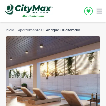
Icon desc
Inicio
chevron_right
Apartamentos
chevron_right
Antigua Guatemala