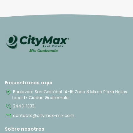
Encuentranos aquí
home_pin
Boulevard San Cristóbal 14-16 Zona 8 Mixco Plaza Helios
Local 17 Ciudad Guatemala.
phone_in_talk
2443-1333
mail
contacto@citymax-mix.com
Sobre nosotros