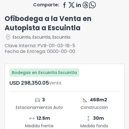
Comparte:
Ofibodega a la Venta en
Autopista a Escuintla
location_on
Escuintla
,
Escuintla
,
Escuintla
Clave Interna:
PVB-011-03-18-5
Fecha de Entrega:
0000-00-00
Bodegas en Escuintla Escuintla
USD	298,350.05
Venta
directions_car
square_foot
3
468
m2
Estacionamientos Auto
Construcción
arrow_range
height
12.5
m
30
m
Medida frente
Medida fondo