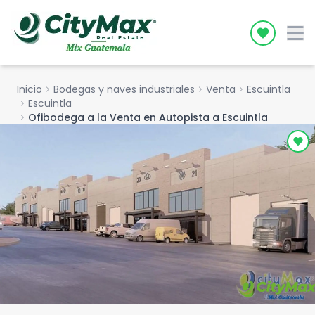
Icon desc
Inicio
chevron_right
Bodegas y naves industriales
chevron_right
Venta
chevron_right
Escuintla
chevron_right
Escuintla
chevron_right
Ofibodega a la Venta en Autopista a Escuintla