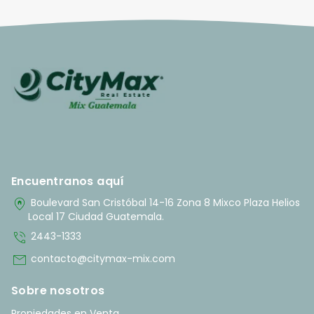
Encuentranos aquí
home_pin
Boulevard San Cristóbal 14-16 Zona 8 Mixco Plaza Helios
Local 17 Ciudad Guatemala.
phone_in_talk
2443-1333
mail
contacto@citymax-mix.com
Sobre nosotros
Propiedades en Venta