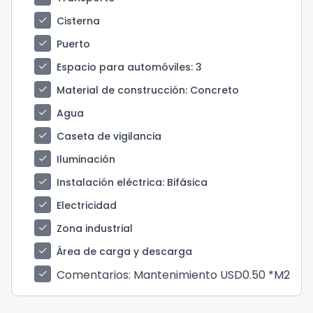
check
Cisterna
check
Puerto
check
Espacio para automóviles
: 3
check
Material de construcción
: Concreto
check
Agua
check
Caseta de vigilancia
check
Iluminación
check
Instalación eléctrica
: Bifásica
check
Electricidad
check
Zona industrial
check
Área de carga y descarga
Comentarios
: Mantenimiento USD0.50 *M2
check