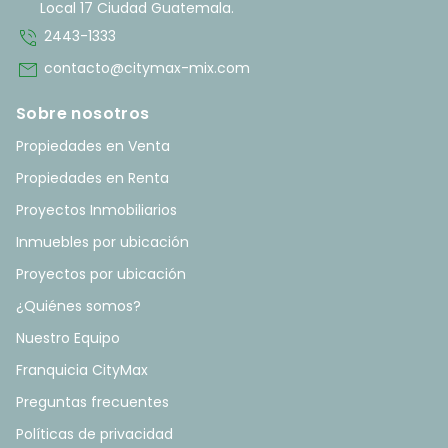
Local 17 Ciudad Guatemala.
phone_in_talk
2443-1333
mail
contacto@citymax-mix.com
Sobre nosotros
Propiedades en Venta
Propiedades en Renta
Proyectos Inmobiliarios
Inmuebles por ubicación
Proyectos por ubicación
¿Quiénes somos?
Nuestro Equipo
Franquicia CityMax
Preguntas frecuentes
Políticas de privacidad