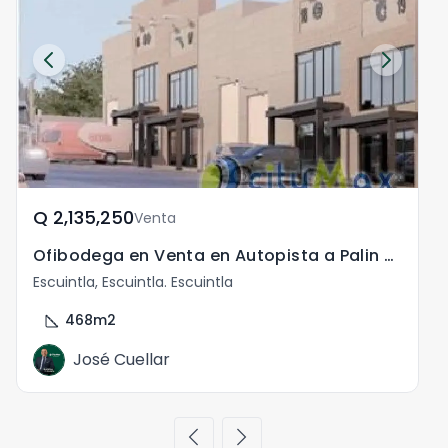
Q	2,135,250
Venta
Ofibodega en Venta en Autopista a Palin Escuintla
V
Escuintla, Escuintla. Escuintla
E
square_foot
s
468
m2
José Cuellar
chevron_left
chevron_right