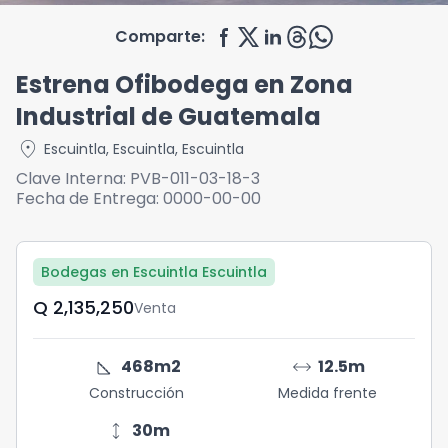
Comparte:
Estrena Ofibodega en Zona
Industrial de Guatemala
location_on
Escuintla
,
Escuintla
,
Escuintla
Clave Interna:
PVB-011-03-18-3
Fecha de Entrega:
0000-00-00
Bodegas en Escuintla Escuintla
Q	2,135,250
Venta
square_foot
arrow_range
468
m2
12.5
m
Construcción
Medida frente
height
30
m