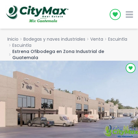
Icon desc
Inicio
chevron_right
Bodegas y naves industriales
chevron_right
Venta
chevron_right
Escuintla
chevron_right
Escuintla
Estrena Ofibodega en Zona Industrial de
chevron_right
Guatemala