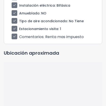
check
Instalación eléctrica
: Bifásica
check
Amueblado
: NO
check
Tipo de aire acondicionado
: No Tiene
check
Estacionamiento visita
: 1
Comentarios
: Renta mas impuesto
check
Ubicación aproximada