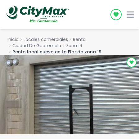
Icon desc
Inicio
chevron_right
Locales comerciales
chevron_right
Renta
chevron_right
Ciudad De Guatemala
chevron_right
Zona 19
chevron_right
Rento local nuevo en La Florida zona 19