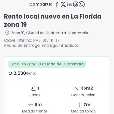
Comparte:
Rento local nuevo en La Florida
zona 19
location_on
Zona 19
,
Ciudad de Guatemala
,
Guatemala
Clave Interna:
PAL-013-11-17
Fecha de Entrega:
Entrega inmediata
Local en Zona 19 Ciudad de Guatemala
Q	2,500
Renta
bathtub
square_foot
1
35
m2
Baños
Construcción
arrow_range
height
5
m
7
m
Medida frente
Medida fondo