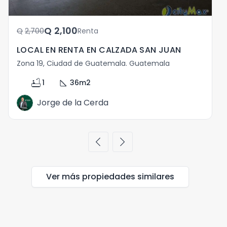
Q	2,100
Q	2,700
Renta
LOCAL EN RENTA EN CALZADA SAN JUAN
Zona 19, Ciudad de Guatemala. Guatemala
bathtub
square_foot
1
36
m2
Jorge de la Cerda
chevron_left
chevron_right
Ver más propiedades
similares