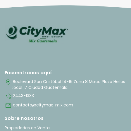
Encuentranos aquí
home_pin
Boulevard San Cristóbal 14-16 Zona 8 Mixco Plaza Helios
Local 17 Ciudad Guatemala.
phone_in_talk
2443-1333
mail
contacto@citymax-mix.com
Sobre nosotros
Propiedades en Venta