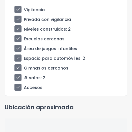
check
Vigilancia
check
Privada con vigilancia
check
Niveles construidos
: 2
check
Escuelas cercanas
check
Área de juegos infantiles
check
Espacio para automóviles
: 2
check
Gimnasios cercanos
check
# salas
: 2
check
Accesos
Ubicación aproximada