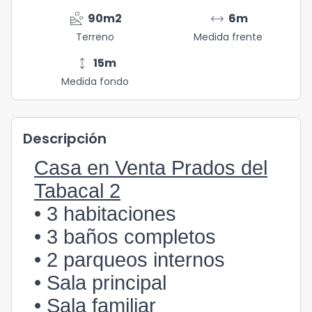
landslide
arrow_range
90
m2
6
m
Terreno
Medida frente
height
15
m
Medida fondo
Descripción
Casa en Venta Prados del
Tabacal 2
• 3 habitaciones
• 3 baños completos
• 2 parqueos internos
• Sala principal
• Sala familiar