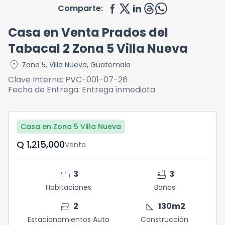
Comparte:
Casa en Venta Prados del
Tabacal 2 Zona 5 Villa Nueva
location_on
Zona 5
,
Villa Nueva
,
Guatemala
Clave Interna:
PVC-001-07-26
Fecha de Entrega:
Entrega inmediata
Casa en Zona 5 Villa Nueva
Q	1,215,000
Venta
bed
bathtub
3
3
Habitaciones
Baños
directions_car
square_foot
2
130
m2
Estacionamientos Auto
Construcción