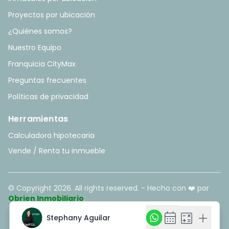
Proyectos por ubicación
¿Quiénes somos?
Nuestro Equipo
Franquicia CityMax
Preguntas frecuentes
Políticas de privacidad
Herramientas
Calculadora hipotecaria
Vende / Renta tu inmueble
© Copyright
2026
. All rights reserved. - Hecho con ❤️ por
Obrien Inmobiliario
.
calendar_month
calendar_month
calculate
calculate
add
add
Stephany Aguilar
Stephany Aguilar