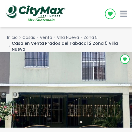
Icon desc
Inicio
chevron_right
Casas
chevron_right
Venta
chevron_right
Villa Nueva
chevron_right
Zona 5
Casa en Venta Prados del Tabacal 2 Zona 5 Villa
chevron_right
Nueva