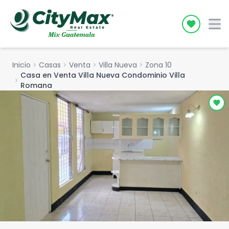
Icon desc
Inicio
chevron_right
Casas
chevron_right
Venta
chevron_right
Villa Nueva
chevron_right
Zona 10
Casa en Venta Villa Nueva Condominio Villa
chevron_right
Romana