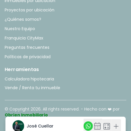
Inmuebles por ubicación
Proyectos por ubicación
¿Quiénes somos?
Nuestro Equipo
Franquicia CityMax
Preguntas frecuentes
Políticas de privacidad
Herramientas
Calculadora hipotecaria
Vende / Renta tu inmueble
© Copyright
2026
. All rights reserved. - Hecho con ❤️ por
Obrien Inmobiliario
.
calendar_month
calendar_month
calculate
calculate
add
add
José Cuellar
José Cuellar