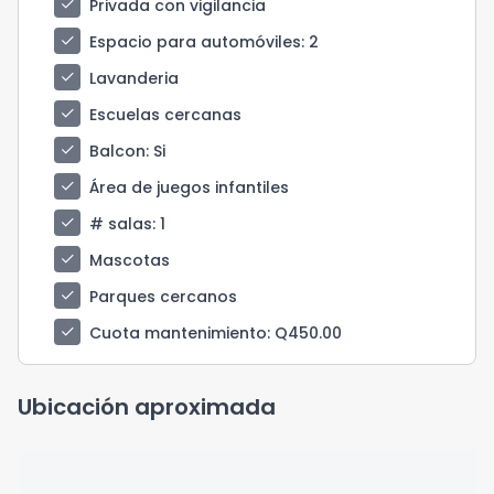
check
Privada con vigilancia
check
Espacio para automóviles
: 2
check
Lavanderia
check
Escuelas cercanas
check
Balcon
: Si
check
Área de juegos infantiles
check
# salas
: 1
check
Mascotas
check
Parques cercanos
check
Cuota mantenimiento
: Q450.00
Ubicación aproximada