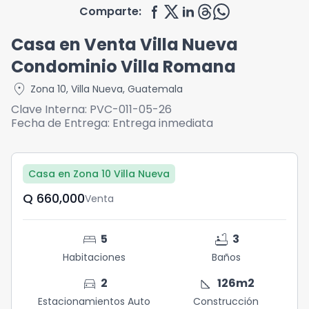
Comparte:
Casa en Venta Villa Nueva
Condominio Villa Romana
location_on
Zona 10
,
Villa Nueva
,
Guatemala
Clave Interna:
PVC-011-05-26
Fecha de Entrega:
Entrega inmediata
Casa en Zona 10 Villa Nueva
Q	660,000
Venta
bed
bathtub
5
3
Habitaciones
Baños
directions_car
square_foot
2
126
m2
Estacionamientos Auto
Construcción