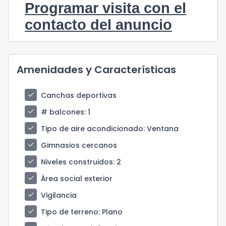
Programar visita con el
contacto del anuncio
Amenidades y Características
check
Canchas deportivas
check
# balcones
: 1
check
Tipo de aire acondicionado
: Ventana
check
Gimnasios cercanos
check
Niveles construidos
: 2
check
Área social exterior
check
Vigilancia
check
Tipo de terreno
: Plano