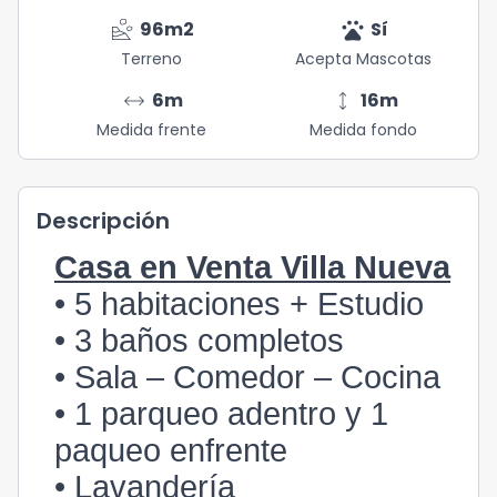
landslide
pets
96
m2
Sí
Terreno
Acepta Mascotas
arrow_range
height
6
m
16
m
Medida frente
Medida fondo
Descripción
Casa en Venta Villa Nueva
• 5 habitaciones + Estudio
• 3 baños completos
• Sala – Comedor – Cocina
• 1 parqueo adentro y 1
paqueo enfrente
• Lavandería