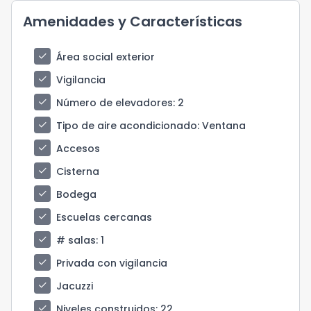
Amenidades y Características
check
Área social exterior
check
Vigilancia
check
Número de elevadores
: 2
check
Tipo de aire acondicionado
: Ventana
check
Accesos
check
Cisterna
check
Bodega
check
Escuelas cercanas
check
# salas
: 1
check
Privada con vigilancia
check
Jacuzzi
check
Niveles construidos
: 22