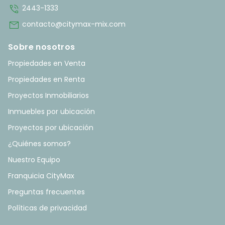
phone_in_talk
2443-1333
mail
contacto@citymax-mix.com
Sobre nosotros
Propiedades en Venta
Propiedades en Renta
Proyectos Inmobiliarios
Inmuebles por ubicación
Proyectos por ubicación
¿Quiénes somos?
Nuestro Equipo
Franquicia CityMax
Preguntas frecuentes
Políticas de privacidad