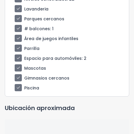
check
Lavanderia
check
Parques cercanos
check
# balcones
: 1
check
Área de juegos infantiles
check
Parrilla
check
Espacio para automóviles
: 2
check
Mascotas
check
Gimnasios cercanos
check
Piscina
Ubicación aproximada