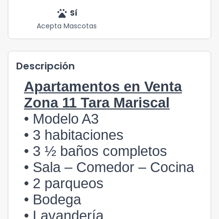
pets
Sí
Acepta Mascotas
Descripción
Apartamentos en Venta
Zona 11 Tara Mariscal
• Modelo A3
• 3 habitaciones
• 3 ½ baños completos
• Sala – Comedor – Cocina
• 2 parqueos
• Bodega
• Lavandería