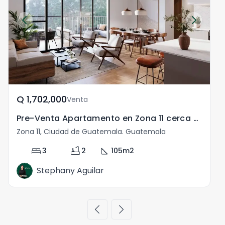
Q	1,702,000
Venta
Pre-Venta Apartamento en Zona 11 cerca del Periférico
Zona 11, Ciudad de Guatemala. Guatemala
Z
bed
bathtub
square_foot
3
2
105
m2
Stephany Aguilar
chevron_left
chevron_right