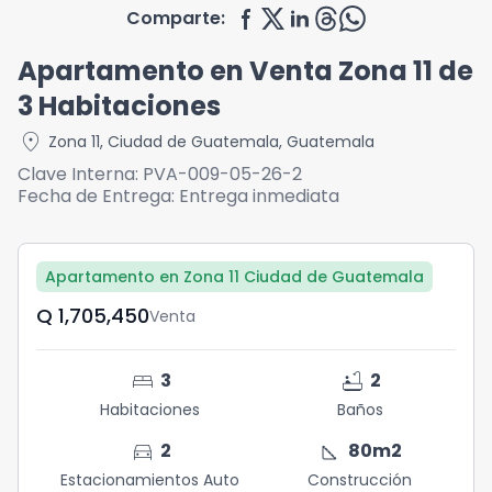
Comparte:
Apartamento en Venta Zona 11 de
3 Habitaciones
location_on
Zona 11
,
Ciudad de Guatemala
,
Guatemala
Clave Interna:
PVA-009-05-26-2
Fecha de Entrega:
Entrega inmediata
Apartamento en Zona 11 Ciudad de Guatemala
Q	1,705,450
Venta
bed
bathtub
3
2
Habitaciones
Baños
directions_car
square_foot
2
80
m2
Estacionamientos Auto
Construcción