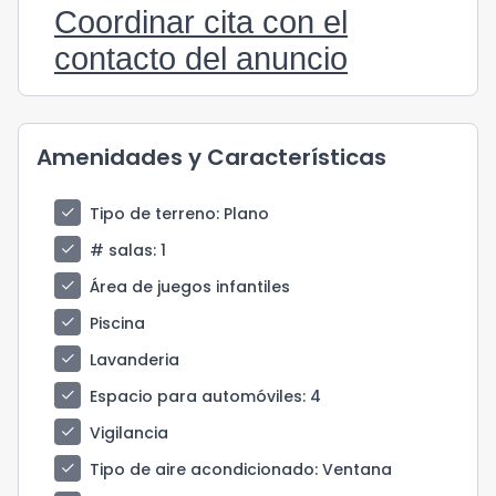
Coordinar cita con el
contacto del anuncio
Amenidades y Características
check
Tipo de terreno
: Plano
check
# salas
: 1
check
Área de juegos infantiles
check
Piscina
check
Lavanderia
check
Espacio para automóviles
: 4
check
Vigilancia
check
Tipo de aire acondicionado
: Ventana