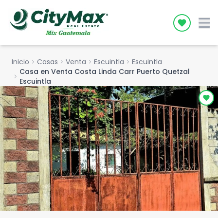
Icon desc
Inicio
chevron_right
Casas
chevron_right
Venta
chevron_right
Escuintla
chevron_right
Escuintla
Casa en Venta Costa Linda Carr Puerto Quetzal
chevron_right
Escuintla