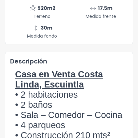
landslide
arrow_range
520
m2
17.5
m
Terreno
Medida frente
height
30
m
Medida fondo
Descripción
Casa en Venta Costa
Linda, Escuintla
• 2 habitaciones
• 2 baños
• Sala – Comedor – Cocina
• 4 parqueos
• Construcción 210 mts²