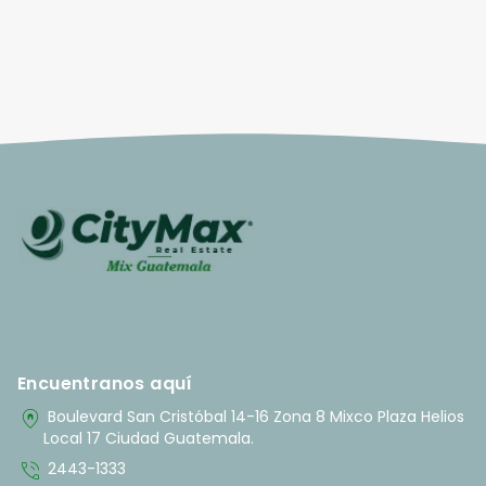
Encuentranos aquí
home_pin
Boulevard San Cristóbal 14-16 Zona 8 Mixco Plaza Helios
Local 17 Ciudad Guatemala.
phone_in_talk
2443-1333