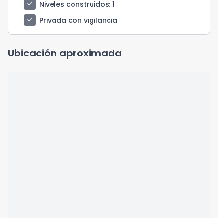
check
Niveles construidos
: 1
check
Privada con vigilancia
Ubicación aproximada