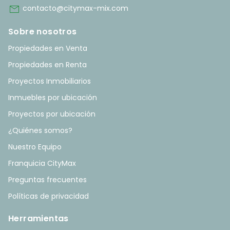
mail
contacto@citymax-mix.com
Sobre nosotros
Propiedades en Venta
Propiedades en Renta
Proyectos Inmobiliarios
Inmuebles por ubicación
Proyectos por ubicación
¿Quiénes somos?
Nuestro Equipo
Franquicia CityMax
Preguntas frecuentes
Políticas de privacidad
Herramientas