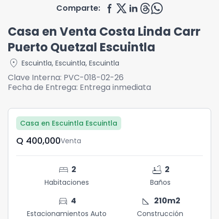
Comparte:
Casa en Venta Costa Linda Carr
Puerto Quetzal Escuintla
location_on
Escuintla
,
Escuintla
,
Escuintla
Clave Interna:
PVC-018-02-26
Fecha de Entrega:
Entrega inmediata
Casa en Escuintla Escuintla
Q	400,000
Venta
bed
bathtub
2
2
Habitaciones
Baños
directions_car
square_foot
4
210
m2
Estacionamientos Auto
Construcción