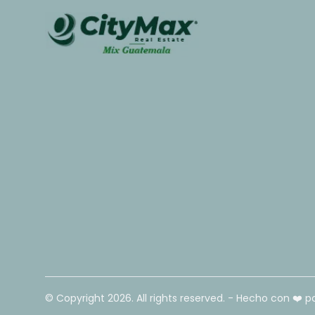
© Copyright
2026
. All rights reserved. - Hecho con ❤️ p