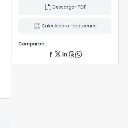
file_save
Descargar PDF
calculate
Calculadora Hipotecaria
Comparte: