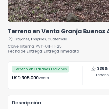
Terreno en Venta Granja Buenos A
location_on
Fraijanes
,
Fraijanes
,
Guatemala
Clave Interna:
PVT-011-11-25
Fecha de Entrega:
Entrega inmediata
landslide
3360
Terreno en Fraijanes Fraijanes
Terreno
USD	305,000
Venta
Descripción