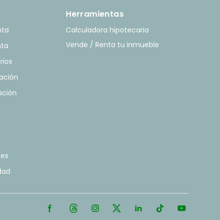
Herramientas
nta
Calculadora hipotecaria
Vende / Renta tu inmueble
nta
rios
ación
ación
tes
idad