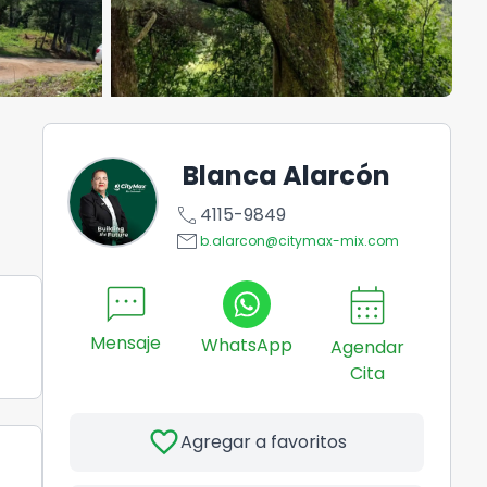
Blanca Alarcón
call
4115-9849
email
b.alarcon@citymax-mix.com
sms
calendar_month
Mensaje
WhatsApp
Agendar
Cita
favorite
Agregar a favoritos