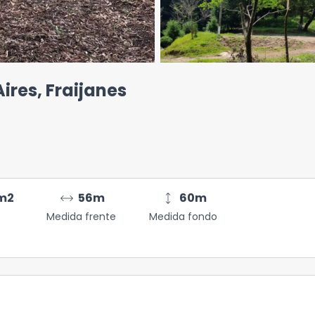
ires, Fraijanes
arrow_range
height
m2
56
m
60
m
Medida frente
Medida fondo