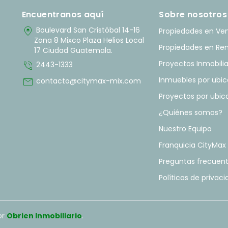
Encuentranos aquí
Sobre nosotros
home_pin
Boulevard San Cristóbal 14-16
Propiedades en Ve
Zona 8 Mixco Plaza Helios Local
Propiedades en Re
17 Ciudad Guatemala.
phone_in_talk
Proyectos Inmobilia
2443-1333
mail
Inmuebles por ubic
contacto@citymax-mix.com
Proyectos por ubic
¿Quiénes somos?
Nuestro Equipo
Franquicia CityMax
Preguntas frecuen
Políticas de privac
or
Obrien Inmobiliario
.