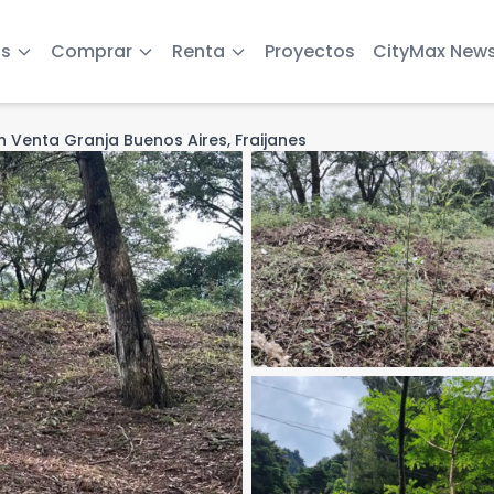
s
Comprar
Renta
Proyectos
CityMax New
n Venta Granja Buenos Aires, Fraijanes