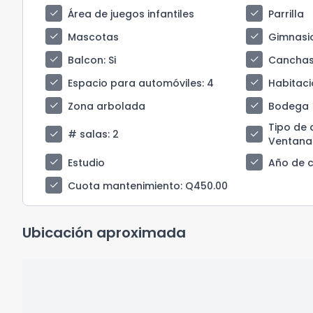
check
check
Área de juegos infantiles
Parrilla
check
check
Mascotas
Gimnasi
check
check
Balcon
: Si
Canchas
check
check
Espacio para automóviles
: 4
Habitaci
check
check
Zona arbolada
Bodega
Tipo de 
check
check
# salas
: 2
Ventana
check
check
Estudio
Año de 
check
Cuota mantenimiento
: Q450.00
Ubicación aproximada