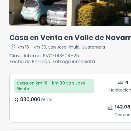
Casa en Venta en Valle de Navarr
location_on
km 16 - km 30
,
San Jose Pinula
,
Guatemala
Clave Interna:
PVC-013-04-25
Fecha de Entrega:
Entrega inmediata
bed
4
Casa en km 16 - km 30 San Jose
Pinula
Habitacio
Q	830,000
Venta
landslide
142.08
Terreno