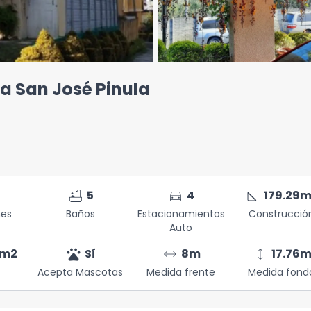
a San José Pinula
bathtub
directions_car
square_foot
5
4
179.29
m
nes
Baños
Estacionamientos
Construcció
Auto
pets
arrow_range
height
m2
Sí
8
m
17.76
Acepta Mascotas
Medida frente
Medida fond