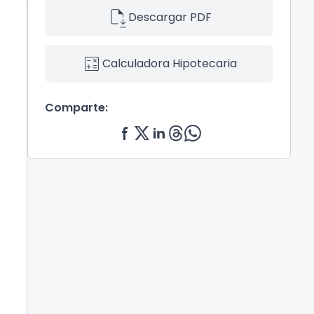
file_save
Descargar PDF
calculate
Calculadora Hipotecaria
Comparte: