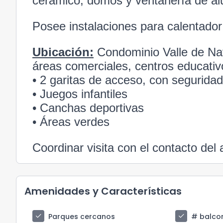
cerámico, domos y ventanería de alum
Posee instalaciones para calentador 
Ubicación:
Condominio Valle de Na
áreas comerciales, centros educativo
• 2 garitas de acceso, con seguridad
• Juegos infantiles
• Canchas deportivas
• Áreas verdes
Coordinar visita con el contacto del 
Amenidades y Características
check
check
Parques cercanos
# balco