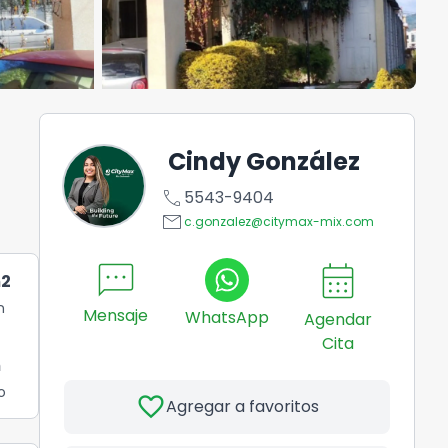
Cindy González
call
5543-9404
email
c.gonzalez@citymax-mix.com
sms
calendar_month
2
n
Mensaje
WhatsApp
Agendar
Cita
m
o
favorite
Agregar a favoritos