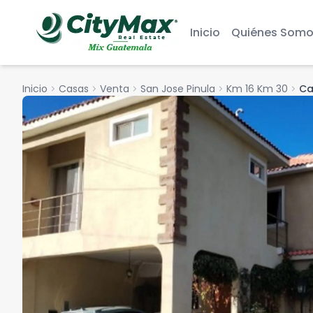
Inicio
Quiénes Somo
Inicio
chevron_right
Casas
chevron_right
Venta
chevron_right
San Jose Pinula
chevron_right
Km 16 Km 30
chevron_right
Ca