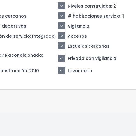
check
Niveles construidos
: 2
check
os cercanos
# habitaciones servicio
: 1
check
 deportivas
Vigilancia
check
ón de servicio
: Integrado
Accesos
check
Escuelas cercanas
aire acondicionado
:
check
Privada con vigilancia
check
construcción
: 2010
Lavanderia