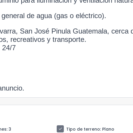
inio para iluminación y ventilación natura
general de agua (gas o eléctrico).
varra, San José Pinula Guatemala, cerca 
s, recreativos y transporte.
 24/7
anuncio.
check
nes
: 3
Tipo de terreno
: Plano