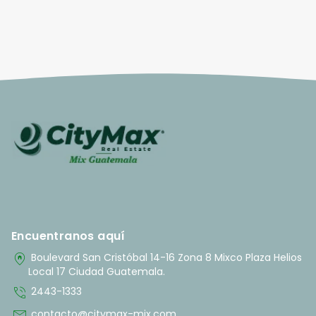
Encuentranos aquí
home_pin
Boulevard San Cristóbal 14-16 Zona 8 Mixco Plaza Helios
Local 17 Ciudad Guatemala.
phone_in_talk
2443-1333
mail
contacto@citymax-mix.com