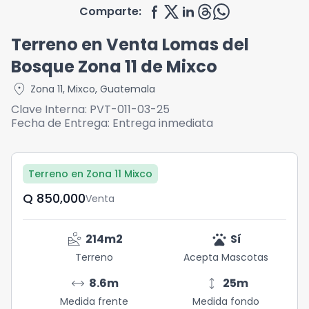
Comparte:
Terreno en Venta Lomas del
Bosque Zona 11 de Mixco
location_on
Zona 11
,
Mixco
,
Guatemala
Clave Interna:
PVT-011-03-25
Fecha de Entrega:
Entrega inmediata
Terreno en Zona 11 Mixco
Q	850,000
Venta
landslide
pets
214
m2
Sí
Terreno
Acepta Mascotas
arrow_range
height
8.6
m
25
m
Medida frente
Medida fondo