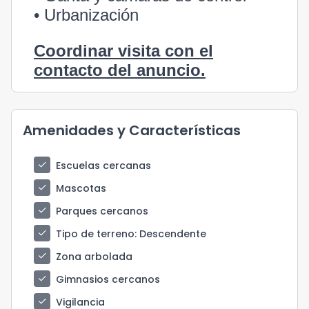
• Urbanización
Coordinar visita con el
contacto del anuncio.
Amenidades y Características
check
Escuelas cercanas
check
Mascotas
check
Parques cercanos
check
Tipo de terreno
: Descendente
check
Zona arbolada
check
Gimnasios cercanos
check
Vigilancia