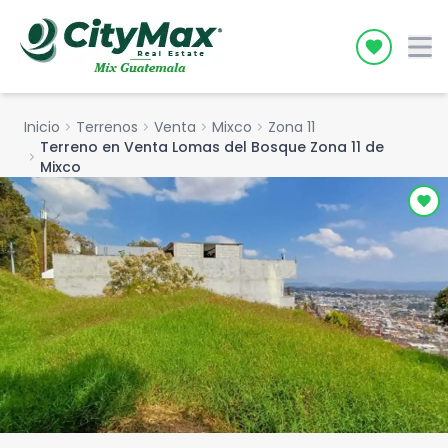
Icon desc
Inicio
chevron_right
Terrenos
chevron_right
Venta
chevron_right
Mixco
chevron_right
Zona 11
Terreno en Venta Lomas del Bosque Zona 11 de
chevron_right
Mixco