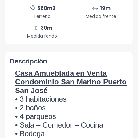
landslide
arrow_range
560
m2
19
m
Terreno
Medida frente
height
30
m
Medida fondo
Descripción
Casa Amueblada en Venta
Condominio San Marino Puerto
San José
• 3 habitaciones
• 2 baños
• 4 parqueos
• Sala – Comedor – Cocina
• Bodega