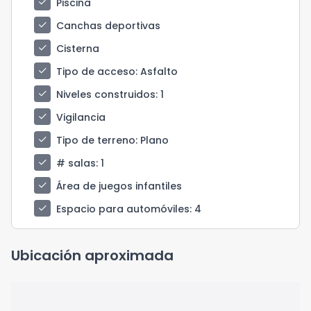
check
Piscina
check
Canchas deportivas
check
Cisterna
check
Tipo de acceso
: Asfalto
check
Niveles construidos
: 1
check
Vigilancia
check
Tipo de terreno
: Plano
check
# salas
: 1
check
Área de juegos infantiles
check
Espacio para automóviles
: 4
Ubicación aproximada