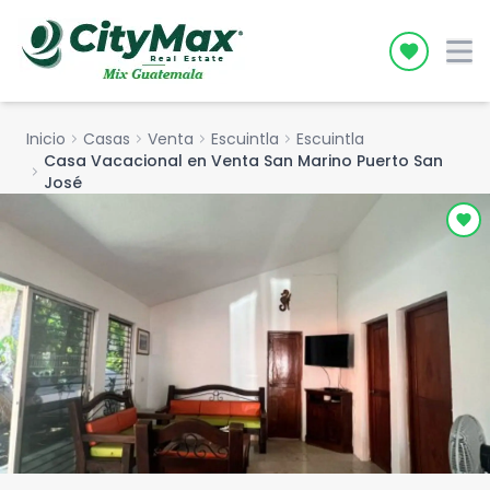
Icon desc
Inicio
chevron_right
Casas
chevron_right
Venta
chevron_right
Escuintla
chevron_right
Escuintla
Casa Vacacional en Venta San Marino Puerto San
chevron_right
José