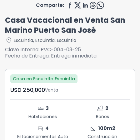
Comparte:
Casa Vacacional en Venta San
Marino Puerto San José
location_on
Escuintla
,
Escuintla
,
Escuintla
Clave Interna:
PVC-004-03-25
Fecha de Entrega:
Entrega inmediata
Casa en Escuintla Escuintla
USD	250,000
Venta
bed
bathtub
3
2
Habitaciones
Baños
directions_car
square_foot
4
100
m2
Estacionamientos Auto
Construcción