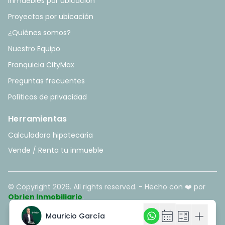
Inmuebles por ubicación
Proyectos por ubicación
¿Quiénes somos?
Nuestro Equipo
Franquicia CityMax
Preguntas frecuentes
Políticas de privacidad
Herramientas
Calculadora hipotecaria
Vende / Renta tu inmueble
© Copyright
2026
. All rights reserved. - Hecho con ❤️ por
Obrien Inmobiliario
.
calendar_month
calendar_month
calculate
calculate
add
add
Mauricio García
Mauricio García