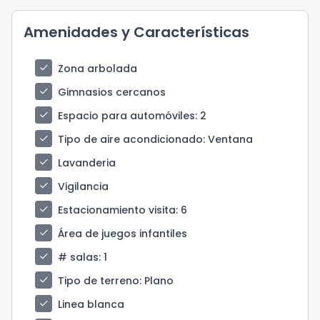
Amenidades y Características
check
Zona arbolada
check
Gimnasios cercanos
check
Espacio para automóviles
: 2
check
Tipo de aire acondicionado
: Ventana
check
Lavanderia
check
Vigilancia
check
Estacionamiento visita
: 6
check
Área de juegos infantiles
check
# salas
: 1
check
Tipo de terreno
: Plano
check
Linea blanca