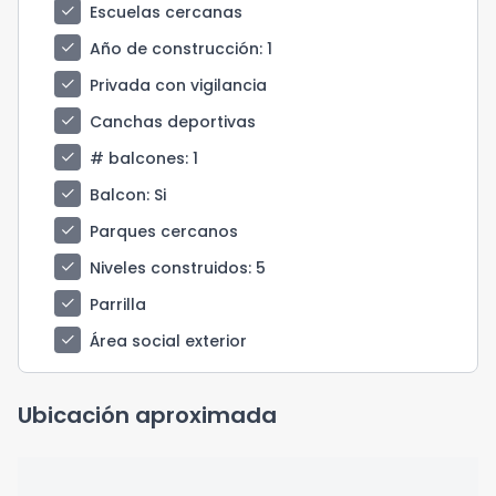
check
Escuelas cercanas
check
Año de construcción
: 1
check
Privada con vigilancia
check
Canchas deportivas
check
# balcones
: 1
check
Balcon
: Si
check
Parques cercanos
check
Niveles construidos
: 5
check
Parrilla
check
Área social exterior
Ubicación aproximada