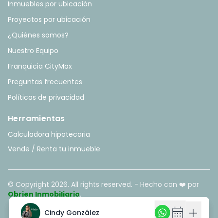
Inmuebles por ubicación
Proyectos por ubicación
¿Quiénes somos?
Nuestro Equipo
Franquicia CityMax
Preguntas frecuentes
Políticas de privacidad
Herramientas
Calculadora hipotecaria
Vende / Renta tu inmueble
© Copyright
2026
. All rights reserved. - Hecho con ❤️ por
Obrien Inmobiliario
.
calendar_month
calendar_month
add
add
Cindy González
Cindy González