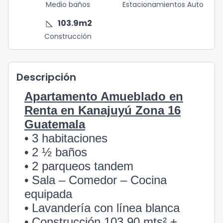
Medio baños
Estacionamientos Auto
square_foot
103.9
m2
Construcción
Descripción
Apartamento Amueblado en
Renta en Kanajuyú Zona 16
Guatemala
• 3 habitaciones
• 2 ½ baños
• 2 parqueos tandem
• Sala – Comedor – Cocina
equipada
• Lavandería con línea blanca
• Construcción 103.90 mts² +