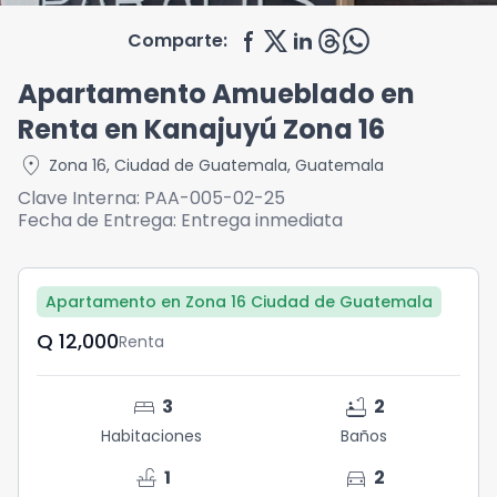
Comparte:
Apartamento Amueblado en
Renta en Kanajuyú Zona 16
location_on
Zona 16
,
Ciudad de Guatemala
,
Guatemala
Clave Interna:
PAA-005-02-25
Fecha de Entrega:
Entrega inmediata
Apartamento en Zona 16 Ciudad de Guatemala
Q	12,000
Renta
bed
bathtub
3
2
Habitaciones
Baños
faucet
directions_car
1
2