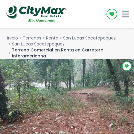
Icon desc
Inicio
chevron_right
Terrenos
chevron_right
Renta
chevron_right
San Lucas Sacatepequez
chevron_right
San Lucas Sacatepequez
Terreno Comercial en Renta en Carretera
chevron_right
Interamericana