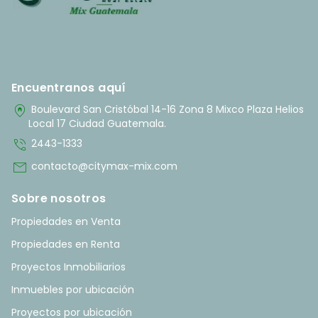
Encuentranos aquí
home_pin
Boulevard San Cristóbal 14-16 Zona 8 Mixco Plaza Helios
Local 17 Ciudad Guatemala.
phone_in_talk
2443-1333
mail
contacto@citymax-mix.com
Sobre nosotros
Propiedades en Venta
Propiedades en Renta
Proyectos Inmobiliarios
Inmuebles por ubicación
Proyectos por ubicación