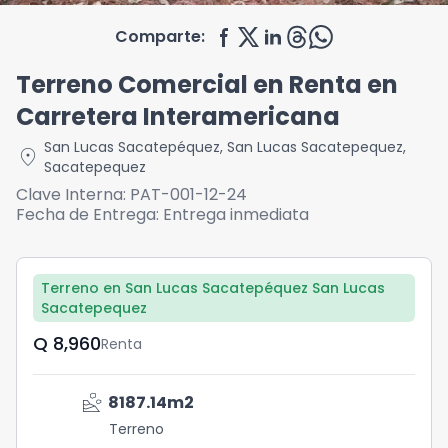
Comparte:
Terreno Comercial en Renta en
Carretera Interamericana
San Lucas Sacatepéquez
,
San Lucas Sacatepequez
,
location_on
Sacatepequez
Clave Interna:
PAT-001-12-24
Fecha de Entrega:
Entrega inmediata
Terreno en San Lucas Sacatepéquez San Lucas
Sacatepequez
Q	8,960
Renta
landslide
8187.14
m2
Terreno