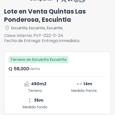
Lote en Venta Quintas Las
Ponderosa, Escuintla
location_on
Escuintla
,
Escuintla
,
Escuintla
Clave Interna:
PVT-022-11-24
Fecha de Entrega:
Entrega inmediata
Terreno en Escuintla Escuintla
Q	58,000
Venta
landslide
arrow_range
490
m2
14
m
Terreno
Medida frente
height
35
m
Medida fondo