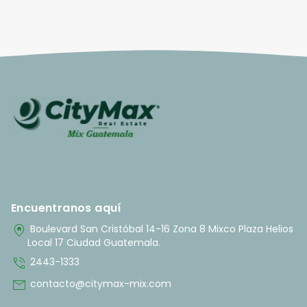
Encuentranos aquí
home_pin
Boulevard San Cristóbal 14-16 Zona 8 Mixco Plaza Helios
Local 17 Ciudad Guatemala.
phone_in_talk
2443-1333
mail
contacto@citymax-mix.com