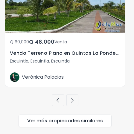
Q	48,000
Q	60,000
Venta
Vendo Terreno Plano en Quintas La Ponderosa, Escuintla!
Escuintla, Escuintla. Escuintla
E
Verónica Palacios
chevron_left
chevron_right
Ver más propiedades
similares