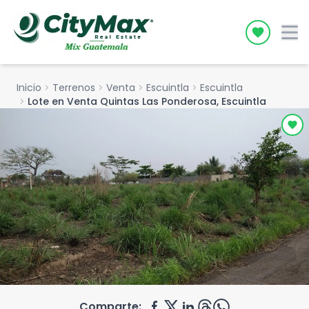
Icon desc
Inicio
chevron_right
Terrenos
chevron_right
Venta
chevron_right
Escuintla
chevron_right
Escuintla
chevron_right
Lote en Venta Quintas Las Ponderosa, Escuintla
Comparte: