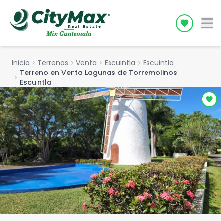
Icon desc
Inicio
chevron_right
Terrenos
chevron_right
Venta
chevron_right
Escuintla
chevron_right
Escuintla
Terreno en Venta Lagunas de Torremolinos
chevron_right
Escuintla