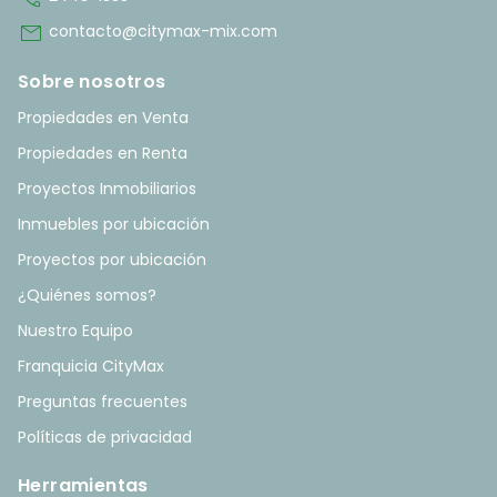
mail
contacto@citymax-mix.com
Sobre nosotros
Propiedades en Venta
Propiedades en Renta
Proyectos Inmobiliarios
Inmuebles por ubicación
Proyectos por ubicación
¿Quiénes somos?
Nuestro Equipo
Franquicia CityMax
Preguntas frecuentes
Políticas de privacidad
Herramientas