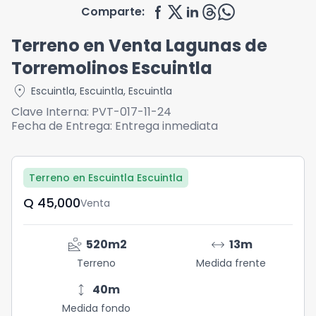
Comparte:
Terreno en Venta Lagunas de
Torremolinos Escuintla
location_on
Escuintla
,
Escuintla
,
Escuintla
Clave Interna:
PVT-017-11-24
Fecha de Entrega:
Entrega inmediata
Terreno en Escuintla Escuintla
Q	45,000
Venta
landslide
arrow_range
520
m2
13
m
Terreno
Medida frente
height
40
m
Medida fondo