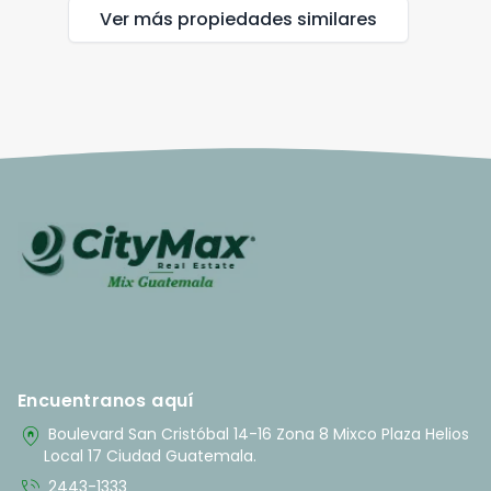
Ver más propiedades
similares
Encuentranos aquí
home_pin
Boulevard San Cristóbal 14-16 Zona 8 Mixco Plaza Helios
Local 17 Ciudad Guatemala.
phone_in_talk
2443-1333