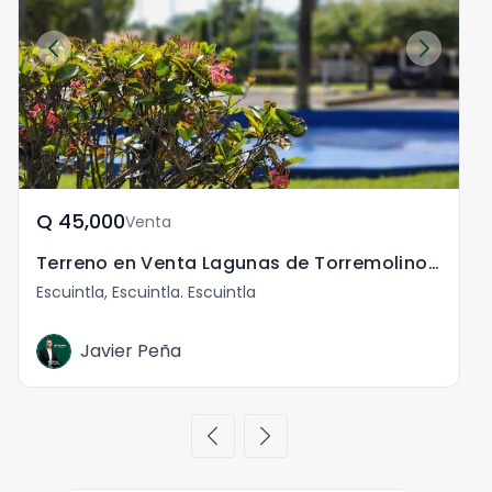
Q	45,000
Venta
Terreno en Venta Lagunas de Torremolinos Escuintla
Escuintla, Escuintla. Escuintla
E
Javier Peña
chevron_left
chevron_right