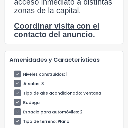
acceso inmediato a distintas
zonas de la capital.
Coordinar visita con el
contacto del anuncio.
Amenidades y Características
check
Niveles construidos
: 1
check
# salas
: 3
check
Tipo de aire acondicionado
: Ventana
check
Bodega
check
Espacio para automóviles
: 2
check
Tipo de terreno
: Plano