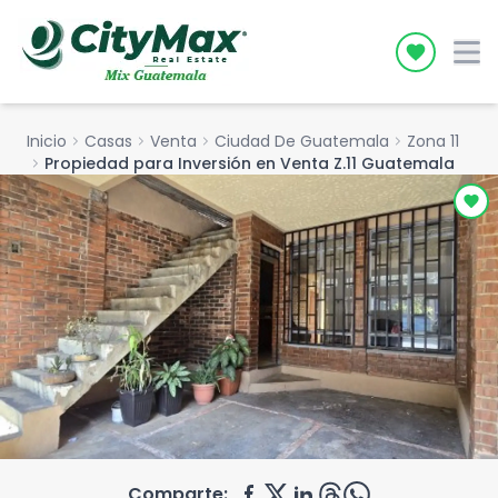
Icon desc
Inicio
chevron_right
Casas
chevron_right
Venta
chevron_right
Ciudad De Guatemala
chevron_right
Zona 11
chevron_right
Propiedad para Inversión en Venta Z.11 Guatemala
Comparte: