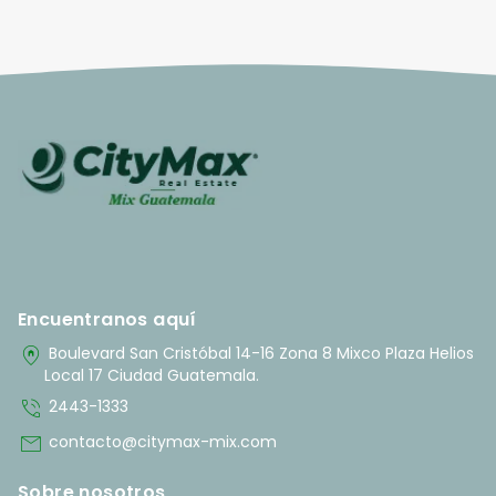
Encuentranos aquí
home_pin
Boulevard San Cristóbal 14-16 Zona 8 Mixco Plaza Helios
Local 17 Ciudad Guatemala.
phone_in_talk
2443-1333
mail
contacto@citymax-mix.com
Sobre nosotros