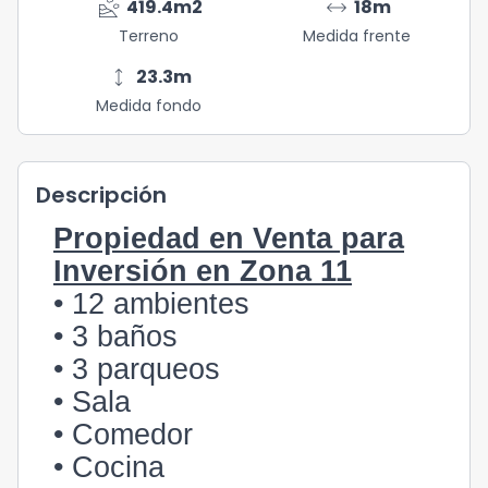
landslide
arrow_range
419.4
m2
18
m
Terreno
Medida frente
height
23.3
m
Medida fondo
Descripción
Propiedad en Venta para
Inversión en Zona 11
• 12 ambientes
• 3 baños
• 3 parqueos
• Sala
• Comedor
• Cocina