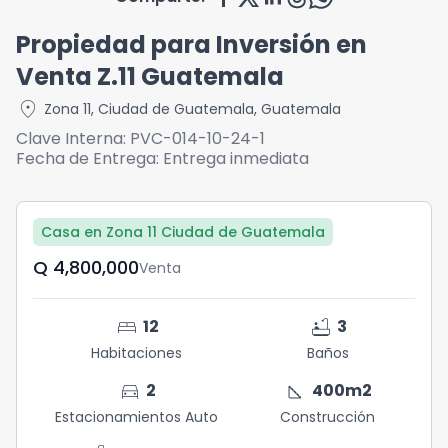
Propiedad para Inversión en
Venta Z.11 Guatemala
location_on
Zona 11
,
Ciudad de Guatemala
,
Guatemala
Clave Interna:
PVC-014-10-24-1
Fecha de Entrega:
Entrega inmediata
Casa en Zona 11 Ciudad de Guatemala
Q	4,800,000
Venta
bed
bathtub
12
3
Habitaciones
Baños
directions_car
square_foot
2
400
m2
Estacionamientos Auto
Construcción