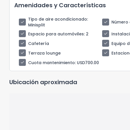
Amenidades y Características
Tipo de aire acondicionado
:
check
check
Número 
Minisplit
check
check
Espacio para automóviles
: 2
Instalac
check
check
Cafetería
Equipo d
check
check
Terraza lounge
Estacion
check
Cuota mantenimiento
: USD700.00
Ubicación aproximada