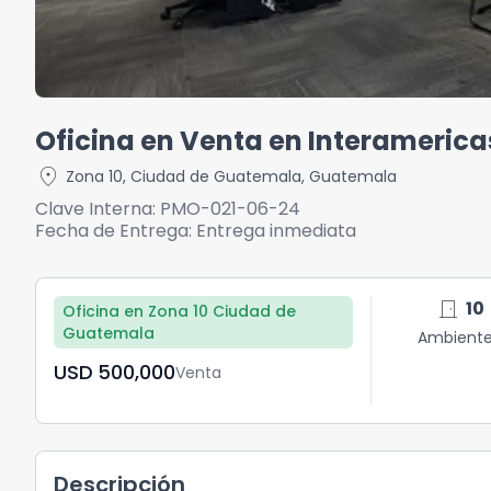
Oficina en Venta en Interameric
location_on
Zona 10
,
Ciudad de Guatemala
,
Guatemala
Clave Interna:
PMO-021-06-24
Fecha de Entrega:
Entrega inmediata
door_front
10
Oficina en Zona 10 Ciudad de
Guatemala
Ambient
USD	500,000
Venta
Descripción