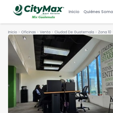
Inicio
Quiénes Somo
Inicio
chevron_right
Oficinas
chevron_right
Venta
chevron_right
Ciudad De Guatemala
chevron_right
Zona 10
chevr