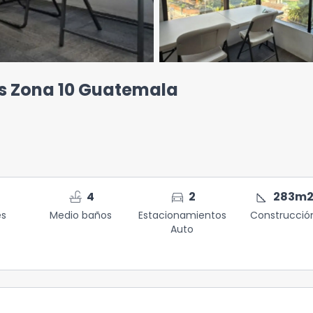
as Zona 10 Guatemala
faucet
directions_car
square_foot
4
2
283
m
es
Medio baños
Estacionamientos
Construcció
Auto