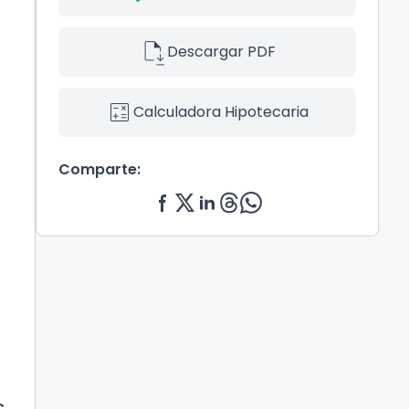
file_save
Descargar PDF
calculate
Calculadora Hipotecaria
Comparte: