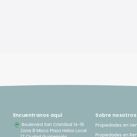
Encuentranos aquí
Sobre nosotros
home_pin
Boulevard San Cristóbal 14-16
Propiedades en Ve
Zona 8 Mixco Plaza Helios Local
Propiedades en Re
17 Ciudad Guatemala.