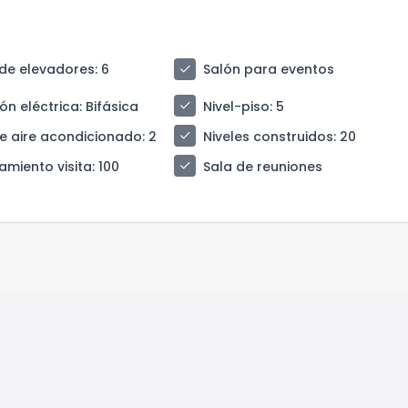
check
de elevadores
: 6
Salón para eventos
check
ión eléctrica
: Bifásica
Nivel-piso
: 5
check
e aire acondicionado
: 2
Niveles construidos
: 20
check
amiento visita
: 100
Sala de reuniones