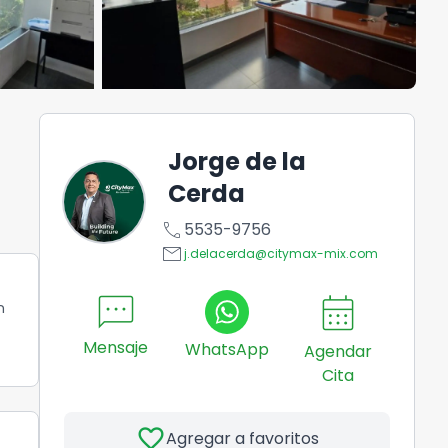
Jorge de la
Cerda
call
5535-9756
email
j.delacerda@citymax-mix.com
2
sms
calendar_month
n
Mensaje
WhatsApp
Agendar
Cita
favorite
Agregar a favoritos