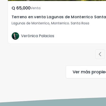
Q	65,000
Venta
Terreno en venta Lagunas de Monterrico Sant
Lagunas de Monterrico, Monterrico. Santa Rosa
Verónica Palacios
chevron_left
Ver más propi