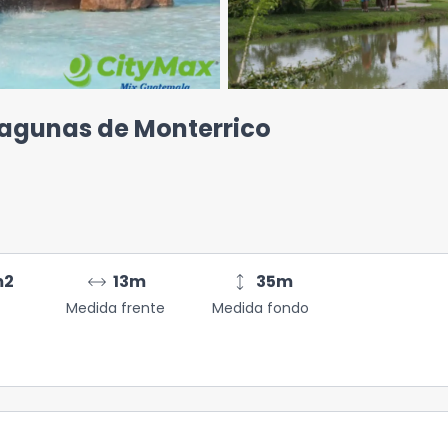
 Lagunas de Monterrico
arrow_range
height
m2
13
m
35
m
Medida frente
Medida fondo