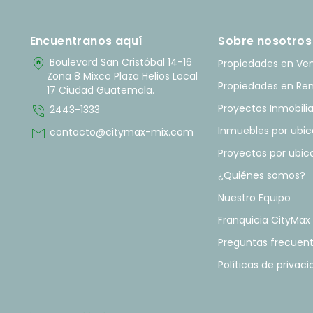
Encuentranos aquí
Sobre nosotros
home_pin
Boulevard San Cristóbal 14-16
Propiedades en Ve
Zona 8 Mixco Plaza Helios Local
Propiedades en Re
17 Ciudad Guatemala.
phone_in_talk
Proyectos Inmobilia
2443-1333
mail
Inmuebles por ubic
contacto@citymax-mix.com
Proyectos por ubic
¿Quiénes somos?
Nuestro Equipo
Franquicia CityMax
Preguntas frecuen
Políticas de privac