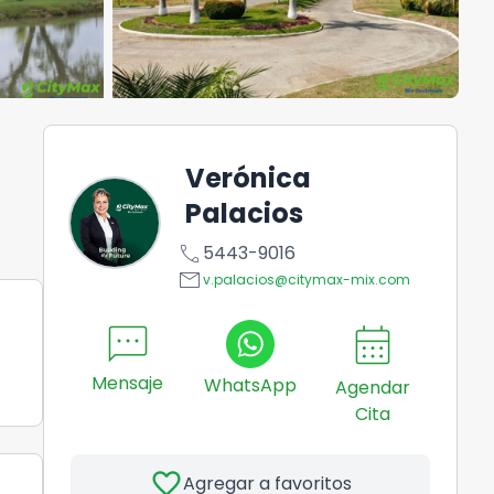
Verónica
Palacios
call
5443-9016
email
v.palacios@citymax-mix.com
sms
calendar_month
Mensaje
WhatsApp
Agendar
Cita
favorite
Agregar a favoritos