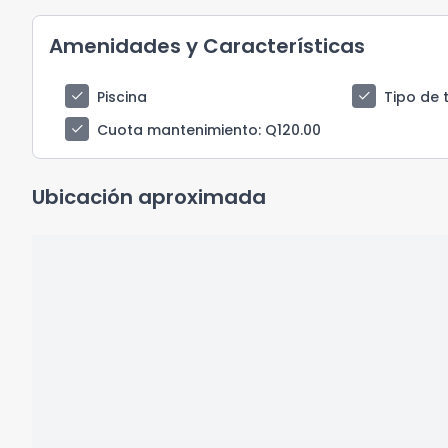
Amenidades y Características
check
check
Piscina
Tipo de 
check
Cuota mantenimiento
: Q120.00
Ubicación aproximada