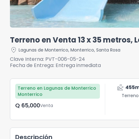
Terreno en Venta 13 x 35 metros,
location_on
Lagunas de Monterrico
,
Monterrico
,
Santa Rosa
Clave Interna:
PVT-006-05-24
Fecha de Entrega:
Entrega inmediata
landslide
455
Terreno en Lagunas de Monterrico
Monterrico
Terreno
Q	65,000
Venta
Descripción