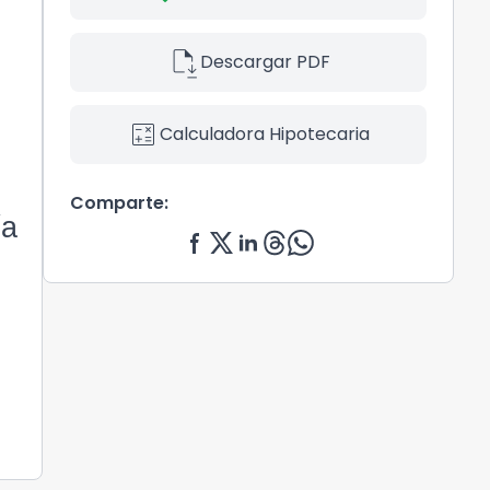
file_save
Descargar PDF
calculate
Calculadora Hipotecaria
Comparte:
ía