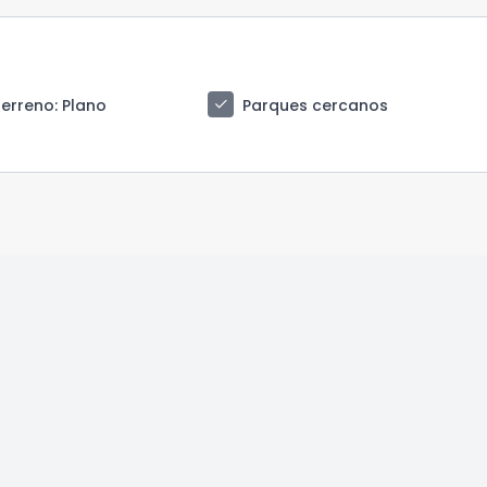
check
terreno
: Plano
Parques cercanos