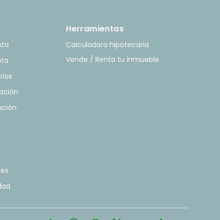
Herramientas
nta
Calculadora hipotecaria
Vende / Renta tu inmueble
nta
rios
ación
ación
tes
idad