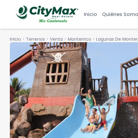
Inicio
Quiénes Somo
Inicio
chevron_right
Terrenos
chevron_right
Venta
chevron_right
Monterrico
chevron_right
Lagunas De Monter