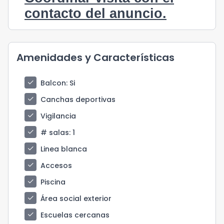
contacto del anuncio.
Amenidades y Características
check
Balcon
: Si
check
Canchas deportivas
check
Vigilancia
check
# salas
: 1
check
Linea blanca
check
Accesos
check
Piscina
check
Área social exterior
check
Escuelas cercanas