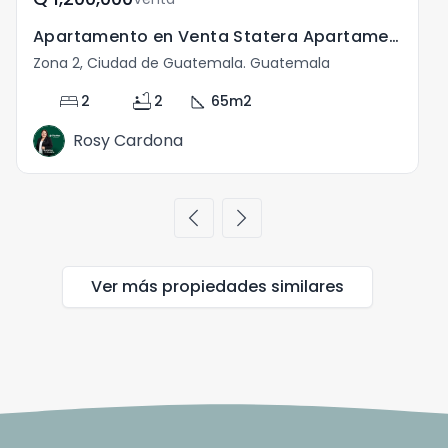
Apartamento en Venta Statera Apartamentos Zona 2 Ciudad
Zona 2, Ciudad de Guatemala. Guatemala
bed
bathtub
square_foot
2
2
65
m2
Rosy Cardona
chevron_left
chevron_right
Ver más propiedades
similares