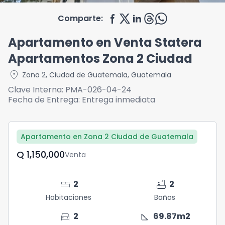
Comparte:
Apartamento en Venta Statera
Apartamentos Zona 2 Ciudad
location_on
Zona 2
,
Ciudad de Guatemala
,
Guatemala
Clave Interna:
PMA-026-04-24
Fecha de Entrega:
Entrega inmediata
Apartamento en Zona 2 Ciudad de Guatemala
Q	1,150,000
Venta
bed
bathtub
2
2
Habitaciones
Baños
directions_car
square_foot
2
69.87
m2