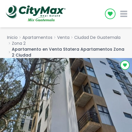
Icon desc
Inicio
chevron_right
Apartamentos
chevron_right
Venta
chevron_right
Ciudad De Guatemala
chevron_right
Zona 2
Apartamento en Venta Statera Apartamentos Zona
chevron_right
2 Ciudad