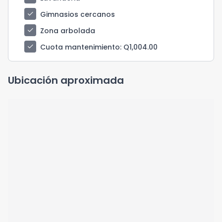
check
Gimnasios cercanos
check
Zona arbolada
check
Cuota mantenimiento
: Q1,004.00
Ubicación aproximada