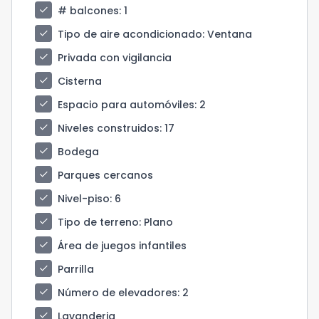
check
# balcones
: 1
check
Tipo de aire acondicionado
: Ventana
check
Privada con vigilancia
check
Cisterna
check
Espacio para automóviles
: 2
check
Niveles construidos
: 17
check
Bodega
check
Parques cercanos
check
Nivel-piso
: 6
check
Tipo de terreno
: Plano
check
Área de juegos infantiles
check
Parrilla
check
Número de elevadores
: 2
check
Lavanderia