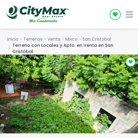
Icon desc
Inicio
chevron_right
Terrenos
chevron_right
Venta
chevron_right
Mixco
chevron_right
San Cristobal
Terreno con Locales y Apto. en Venta en San
chevron_right
Cristóbal