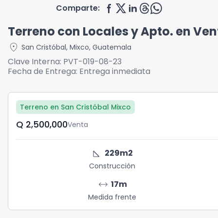
Comparte:
Terreno con Locales y Apto. en Ven
location_on
San Cristóbal
,
Mixco
,
Guatemala
Clave Interna:
PVT-019-08-23
Fecha de Entrega:
Entrega inmediata
Terreno en San Cristóbal Mixco
Q	2,500,000
Venta
square_foot
229
m2
Construcción
arrow_range
17
m
Medida frente