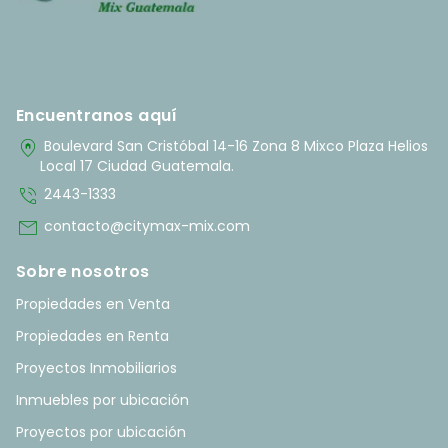
Encuentranos aquí
home_pin
Boulevard San Cristóbal 14-16 Zona 8 Mixco Plaza Helios
Local 17 Ciudad Guatemala.
phone_in_talk
2443-1333
mail
contacto@citymax-mix.com
Sobre nosotros
Propiedades en Venta
Propiedades en Renta
Proyectos Inmobiliarios
Inmuebles por ubicación
Proyectos por ubicación