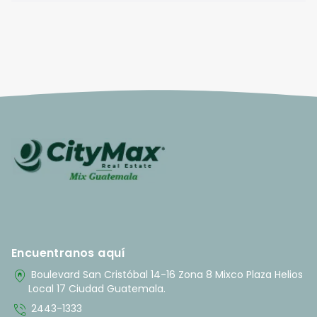
Encuentranos aquí
home_pin
Boulevard San Cristóbal 14-16 Zona 8 Mixco Plaza Helios
Local 17 Ciudad Guatemala.
phone_in_talk
2443-1333