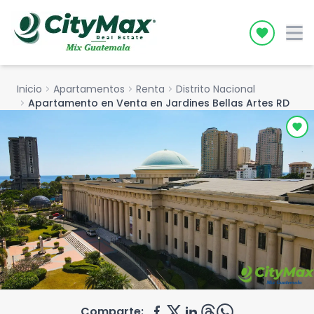
Icon desc
Inicio
chevron_right
Apartamentos
chevron_right
Renta
chevron_right
Distrito Nacional
chevron_right
Apartamento en Venta en Jardines Bellas Artes RD
Comparte: