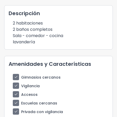
Descripción
2 habitaciones
2 baños completos
Sala - comedor - cocina
lavandería
Amenidades y Características
check
Gimnasios cercanos
check
Vigilancia
check
Accesos
check
Escuelas cercanas
check
Privada con vigilancia