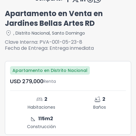
Apartamento en Venta en
Jardines Bellas Artes RD
location_on
,
Distrito Nacional
,
Santo Domingo
Clave Interna:
PVA-001-05-23-8
Fecha de Entrega:
Entrega inmediata
Apartamento en Distrito Nacional
USD	279,000
Renta
bed
bathtub
2
2
Habitaciones
Baños
square_foot
115
m2
Construcción