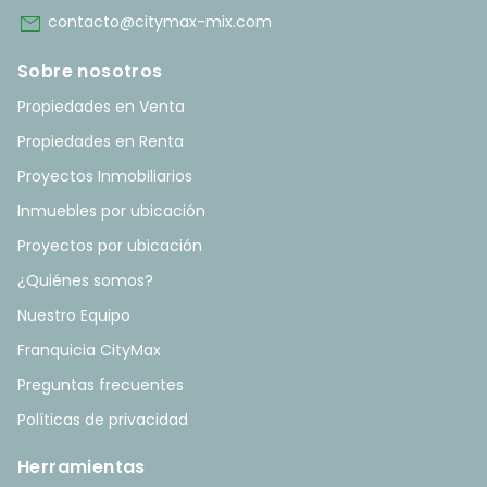
mail
contacto@citymax-mix.com
Sobre nosotros
Propiedades en Venta
Propiedades en Renta
Proyectos Inmobiliarios
Inmuebles por ubicación
Proyectos por ubicación
¿Quiénes somos?
Nuestro Equipo
Franquicia CityMax
Preguntas frecuentes
Políticas de privacidad
Herramientas