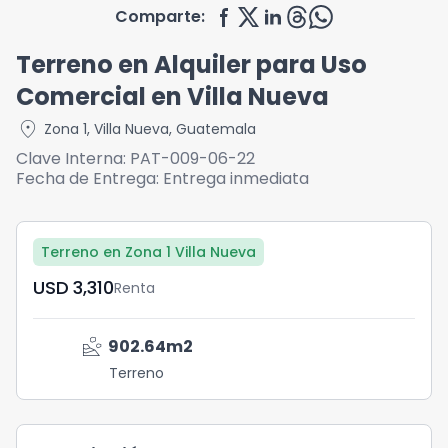
Comparte:
Terreno en Alquiler para Uso
Comercial en Villa Nueva
location_on
Zona 1
,
Villa Nueva
,
Guatemala
Clave Interna:
PAT-009-06-22
Fecha de Entrega:
Entrega inmediata
Terreno en Zona 1 Villa Nueva
USD	3,310
Renta
landslide
902.64
m2
Terreno