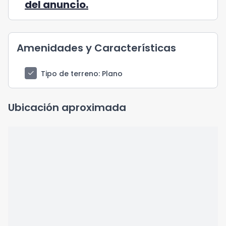
del anuncio.
Amenidades y Características
check
Tipo de terreno
: Plano
Ubicación aproximada