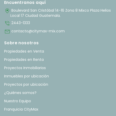
Encuentranos aquí
home_pin
Boulevard San Cristóbal 14-16 Zona 8 Mixco Plaza Helios
Local 17 Ciudad Guatemala.
phone_in_talk
2443-1333
mail
contacto@citymax-mix.com
Sobre nosotros
Propiedades en Venta
Propiedades en Renta
Proyectos Inmobiliarios
Inmuebles por ubicación
Proyectos por ubicación
¿Quiénes somos?
Nuestro Equipo
Franquicia CityMax