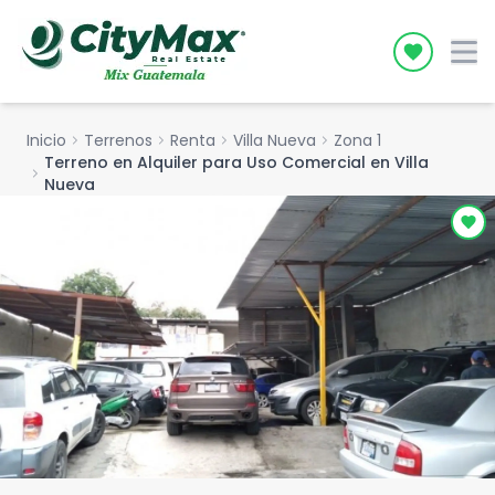
Icon desc
Inicio
chevron_right
Terrenos
chevron_right
Renta
chevron_right
Villa Nueva
chevron_right
Zona 1
Terreno en Alquiler para Uso Comercial en Villa
chevron_right
Nueva