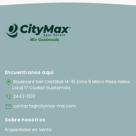
Encuentranos aquí
home_pin
Boulevard San Cristóbal 14-16 Zona 8 Mixco Plaza Helios
Local 17 Ciudad Guatemala.
phone_in_talk
2443-1333
mail
contacto@citymax-mix.com
Sobre nosotros
Propiedades en Venta