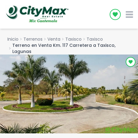
Icon desc
Inicio
chevron_right
Terrenos
chevron_right
Venta
chevron_right
Taxisco
chevron_right
Taxisco
Terreno en Venta Km. 117 Carretera a Taxisco,
chevron_right
Lagunas