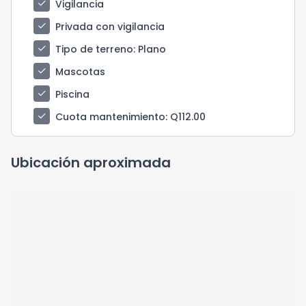
check
Vigilancia
check
Privada con vigilancia
check
Tipo de terreno
: Plano
check
Mascotas
check
Piscina
check
Cuota mantenimiento
: Q112.00
Ubicación aproximada