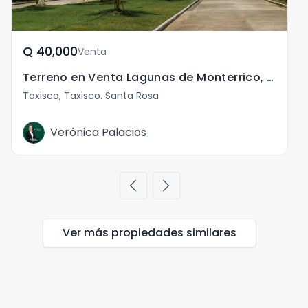
Q	40,000
Venta
Terreno en Venta Lagunas de Monterrico, vía Taxisco
Taxisco, Taxisco. Santa Rosa
Verónica Palacios
chevron_left
chevron_right
Ver más propiedades
similares