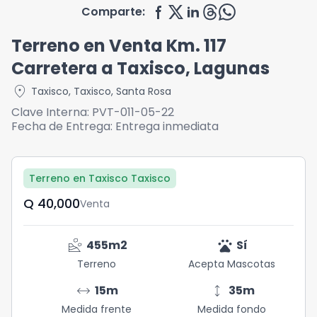
Comparte:
Terreno en Venta Km. 117
Carretera a Taxisco, Lagunas
location_on
Taxisco
,
Taxisco
,
Santa Rosa
Clave Interna:
PVT-011-05-22
Fecha de Entrega:
Entrega inmediata
Terreno en Taxisco Taxisco
Q	40,000
Venta
landslide
pets
455
m2
Sí
Terreno
Acepta Mascotas
arrow_range
height
15
m
35
m
Medida frente
Medida fondo