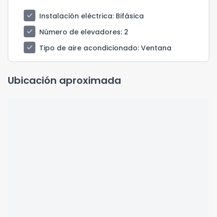
check
Instalación eléctrica
: Bifásica
check
Número de elevadores
: 2
check
Tipo de aire acondicionado
: Ventana
Ubicación aproximada