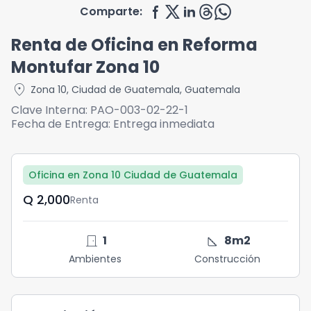
Comparte:
Renta de Oficina en Reforma
Montufar Zona 10
location_on
Zona 10
,
Ciudad de Guatemala
,
Guatemala
Clave Interna:
PAO-003-02-22-1
Fecha de Entrega:
Entrega inmediata
Oficina en Zona 10 Ciudad de Guatemala
Q	2,000
Renta
door_front
square_foot
1
8
m2
Ambientes
Construcción