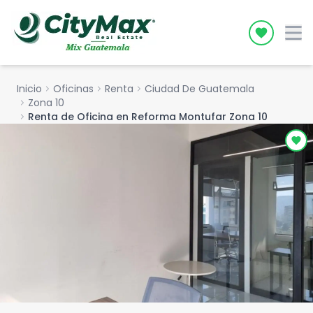
Icon desc
Inicio
chevron_right
Oficinas
chevron_right
Renta
chevron_right
Ciudad De Guatemala
chevron_right
Zona 10
chevron_right
Renta de Oficina en Reforma Montufar Zona 10