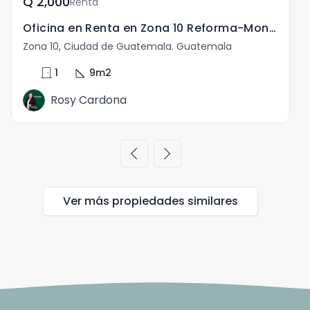
Q	2,000
Renta
Oficina en Renta en Zona 10 Reforma-Montufar 9mts²
Zona 10, Ciudad de Guatemala. Guatemala
door_front
square_foot
1
9
m2
Rosy Cardona
chevron_left
chevron_right
Ver más propiedades
similares