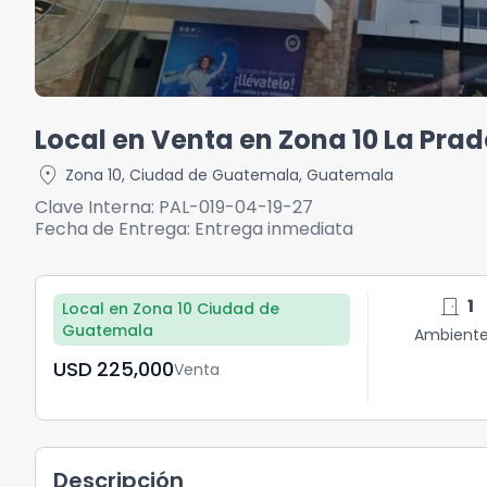
Local en Venta en Zona 10 La Pra
location_on
Zona 10
,
Ciudad de Guatemala
,
Guatemala
Clave Interna:
PAL-019-04-19-27
Fecha de Entrega:
Entrega inmediata
door_front
1
Local en Zona 10 Ciudad de
Guatemala
Ambient
USD	225,000
Venta
Descripción