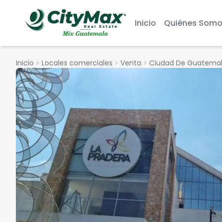
Inicio
Quiénes Somo
Inicio
chevron_right
Locales comerciales
chevron_right
Venta
chevron_right
Ciudad De Guatema