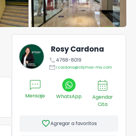
Rosy Cardona
call
4768-8019
email
r.cardona@citymax-mix.com
sms
calendar_month
Mensaje
WhatsApp
Agendar
Cita
favorite
Agregar a favoritos