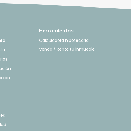
Herramientas
nta
Calculadora hipotecaria
Vende / Renta tu inmueble
nta
rios
ación
ación
tes
idad