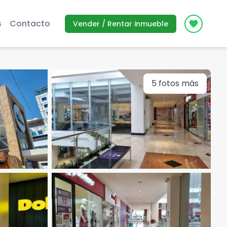
s
Contacto
Vender / Rentar inmueble
Icon des
5
fotos más