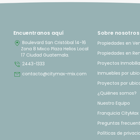
Encuentranos aquí
Sobre nosotros
home_pin
Boulevard San Cristóbal 14-16
Propiedades en Ve
Zona 8 Mixco Plaza Helios Local
Propiedades en Re
17 Ciudad Guatemala.
phone_in_talk
Proyectos Inmobilia
2443-1333
mail
Inmuebles por ubic
contacto@citymax-mix.com
Proyectos por ubic
¿Quiénes somos?
Nuestro Equipo
Franquicia CityMax
Preguntas frecuen
Políticas de privac