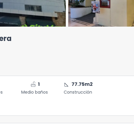
dera
faucet
square_foot
1
77.75
m2
es
Medio baños
Construcción