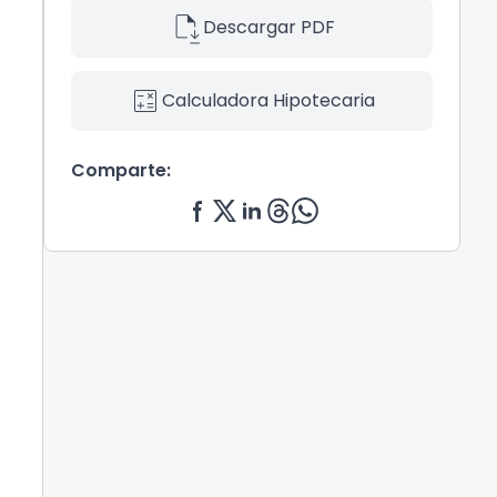
file_save
Descargar PDF
calculate
Calculadora Hipotecaria
Comparte: