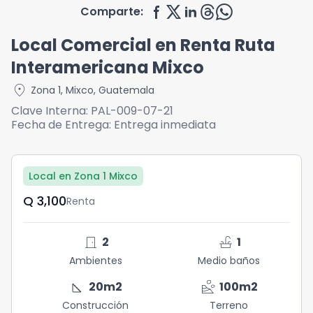
Comparte:
Local Comercial en Renta Ruta
Interamericana Mixco
location_on
Zona 1
,
Mixco
,
Guatemala
Clave Interna:
PAL-009-07-21
Fecha de Entrega:
Entrega inmediata
Local en Zona 1 Mixco
Q	3,100
Renta
door_front
faucet
2
1
Ambientes
Medio baños
square_foot
landslide
20
m2
100
m2
Construcción
Terreno