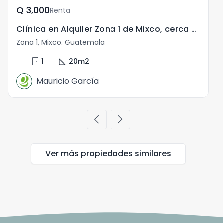
Q	3,000
Renta
Clínica en Alquiler Zona 1 de Mixco, cerca del parque
Zona 1, Mixco. Guatemala
door_front
square_foot
1
20
m2
Mauricio García
chevron_left
chevron_right
Ver más propiedades
similares