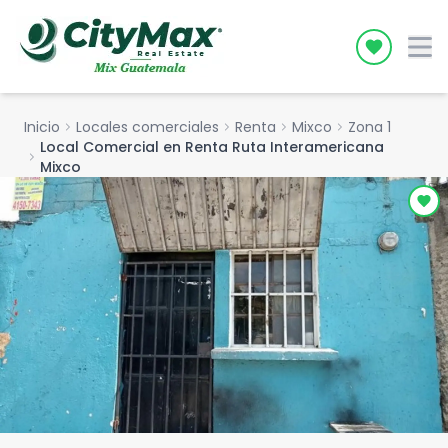
Icon desc
Inicio
chevron_right
Locales comerciales
chevron_right
Renta
chevron_right
Mixco
chevron_right
Zona 1
Local Comercial en Renta Ruta Interamericana
chevron_right
Mixco