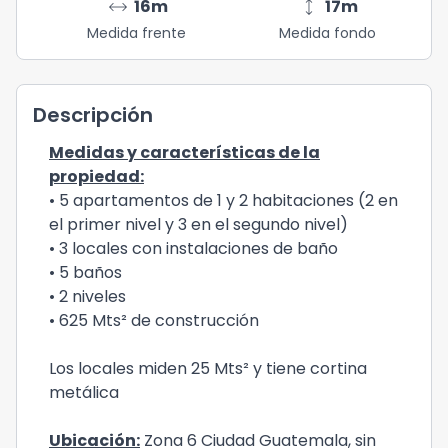
arrow_range
height
16
m
17
m
Medida frente
Medida fondo
Descripción
Medidas y características de la
propiedad:
• 5 apartamentos de 1 y 2 habitaciones (2 en
el primer nivel y 3 en el segundo nivel)
• 3 locales con instalaciones de baño
• 5 baños
• 2 niveles
• 625 Mts² de construcción
Los locales miden 25 Mts² y tiene cortina
metálica
Ubicación:
Zona 6 Ciudad Guatemala, sin