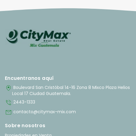
Encuentranos aquí
home_pin
Boulevard San Cristóbal 14-16 Zona 8 Mixco Plaza Helios
Local 17 Ciudad Guatemala.
phone_in_talk
2443-1333
mail
contacto@citymax-mix.com
Sobre nosotros
Propiedades en Venta