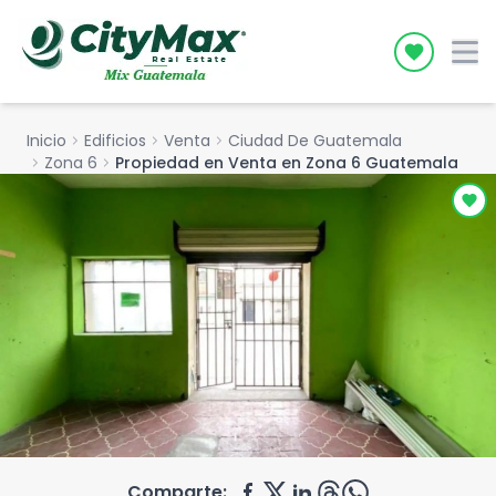
Icon desc
Inicio
chevron_right
Edificios
chevron_right
Venta
chevron_right
Ciudad De Guatemala
chevron_right
Zona 6
chevron_right
Propiedad en Venta en Zona 6 Guatemala
Comparte: