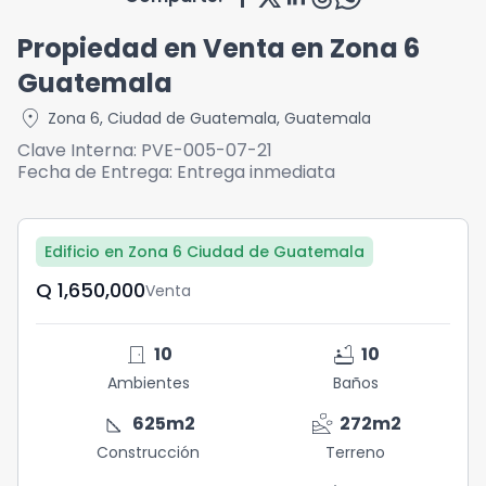
Propiedad en Venta en Zona 6
Guatemala
location_on
Zona 6
,
Ciudad de Guatemala
,
Guatemala
Clave Interna:
PVE-005-07-21
Fecha de Entrega:
Entrega inmediata
Edificio en Zona 6 Ciudad de Guatemala
Q	1,650,000
Venta
door_front
bathtub
10
10
Ambientes
Baños
square_foot
landslide
625
m2
272
m2
Construcción
Terreno