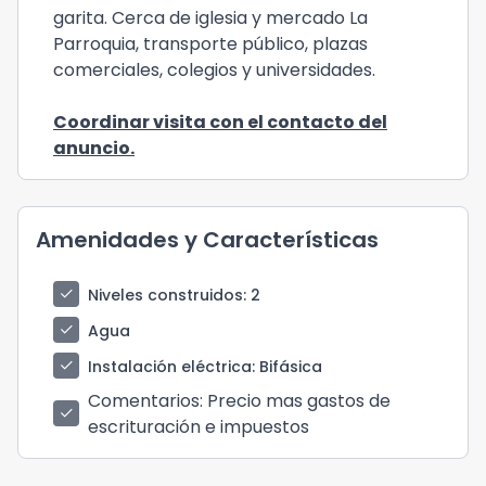
garita. Cerca de iglesia y mercado La
Parroquia, transporte público, plazas
comerciales, colegios y universidades.
Coordinar visita con el contacto del
anuncio.
Amenidades y Características
check
Niveles construidos
: 2
check
Agua
check
Instalación eléctrica
: Bifásica
Comentarios
: Precio mas gastos de
check
escrituración e impuestos