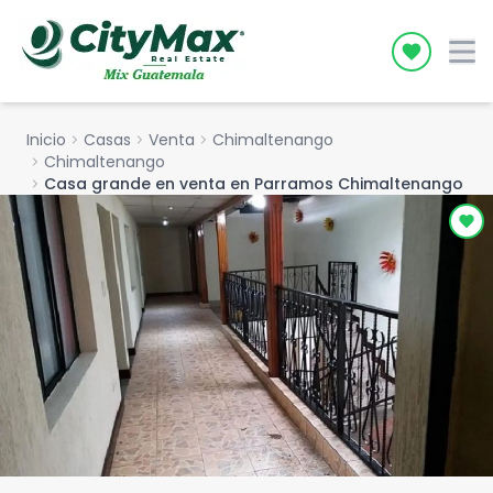
Icon desc
Inicio
chevron_right
Casas
chevron_right
Venta
chevron_right
Chimaltenango
chevron_right
Chimaltenango
chevron_right
Casa grande en venta en Parramos Chimaltenango