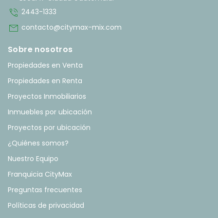
phone_in_talk
2443-1333
mail
contacto@citymax-mix.com
Sobre nosotros
Propiedades en Venta
Propiedades en Renta
Proyectos Inmobiliarios
Inmuebles por ubicación
Proyectos por ubicación
¿Quiénes somos?
Nuestro Equipo
Franquicia CityMax
Preguntas frecuentes
Políticas de privacidad