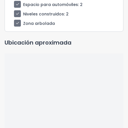
check
Espacio para automóviles
: 2
check
Niveles construidos
: 2
check
Zona arbolada
Ubicación aproximada