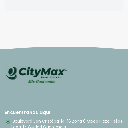
Encuentranos aquí
home_pin
Boulevard San Cristóbal 14-16 Zona 8 Mixco Plaza Helios
Local 17 Ciudad Guatemala.