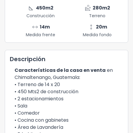
square_foot
landslide
450
m2
280
m2
Construcción
Terreno
arrow_range
height
14
m
20
m
Medida frente
Medida fondo
Descripción
Características de la casa en venta
en
Chimaltenango, Guatemala:
• Terreno de 14 x 20
• 450 Mts2 de construcción
• 2 estacionamientos
• Sala
• Comedor
• Cocina con gabinetes
• Área de Lavandería