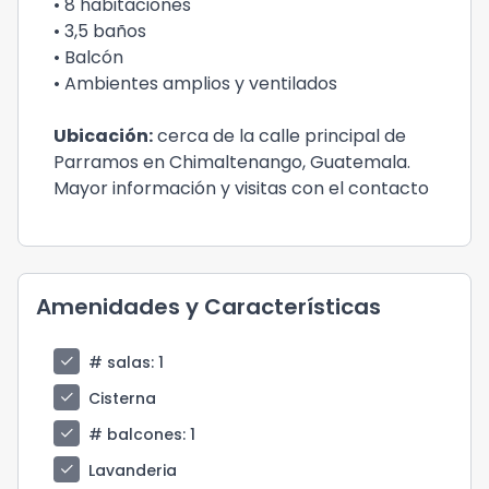
• 8 habitaciones
• 3,5 baños
• Balcón
• Ambientes amplios y ventilados
Ubicación:
cerca de la calle principal de
Parramos en Chimaltenango, Guatemala.
Mayor información y visitas con el contacto
Amenidades y Características
check
# salas
: 1
check
Cisterna
check
# balcones
: 1
check
Lavanderia