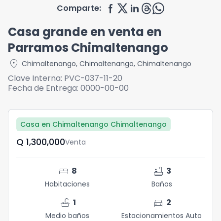
Comparte:
Casa grande en venta en
Parramos Chimaltenango
location_on
Chimaltenango
,
Chimaltenango
,
Chimaltenango
Clave Interna:
PVC-037-11-20
Fecha de Entrega:
0000-00-00
Casa en Chimaltenango Chimaltenango
Q	1,300,000
Venta
bed
bathtub
8
3
Habitaciones
Baños
faucet
directions_car
1
2
Medio baños
Estacionamientos Auto