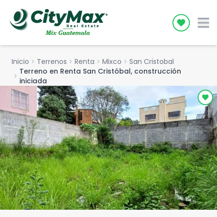
Icon desc
Inicio
chevron_right
Terrenos
chevron_right
Renta
chevron_right
Mixco
chevron_right
San Cristobal
Terreno en Renta San Cristóbal, construcción
chevron_right
iniciada