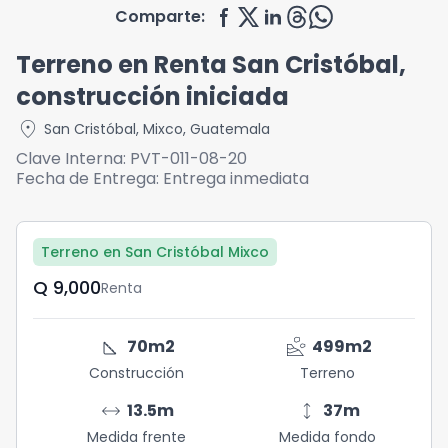
Comparte:
Terreno en Renta San Cristóbal,
construcción iniciada
location_on
San Cristóbal
,
Mixco
,
Guatemala
Clave Interna:
PVT-011-08-20
Fecha de Entrega:
Entrega inmediata
Terreno en San Cristóbal Mixco
Q	9,000
Renta
square_foot
landslide
70
m2
499
m2
Construcción
Terreno
arrow_range
height
13.5
m
37
m
Medida frente
Medida fondo