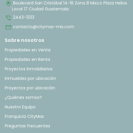
home_pin
Boulevard San Cristóbal 14-16 Zona 8 Mixco Plaza Helios
Local 17 Ciudad Guatemala.
phone_in_talk
2443-1333
mail
contacto@citymax-mix.com
Sobre nosotros
Propiedades en Venta
Propiedades en Renta
Proyectos Inmobiliarios
Inmuebles por ubicación
Proyectos por ubicación
¿Quiénes somos?
Nuestro Equipo
Franquicia CityMax
Preguntas frecuentes