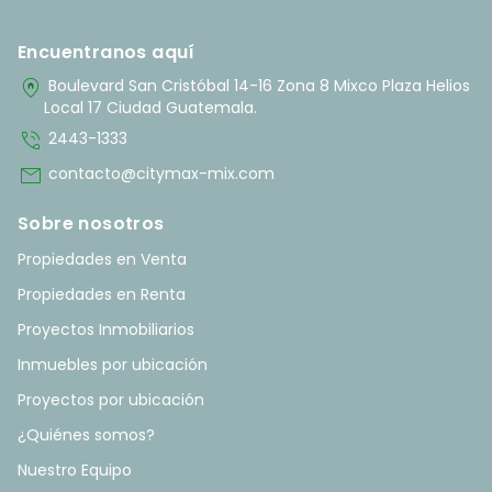
Encuentranos aquí
home_pin
Boulevard San Cristóbal 14-16 Zona 8 Mixco Plaza Helios
Local 17 Ciudad Guatemala.
phone_in_talk
2443-1333
mail
contacto@citymax-mix.com
Sobre nosotros
Propiedades en Venta
Propiedades en Renta
Proyectos Inmobiliarios
Inmuebles por ubicación
Proyectos por ubicación
¿Quiénes somos?
Nuestro Equipo