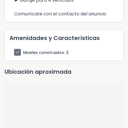
► Garaje para 4 vehículos
Comunícate con el contacto del anuncio
Amenidades y Características
check
Niveles construidos
: 3
Ubicación aproximada