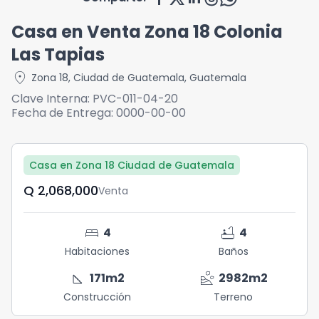
Casa en Venta Zona 18 Colonia
Las Tapias
location_on
Zona 18
,
Ciudad de Guatemala
,
Guatemala
Clave Interna:
PVC-011-04-20
Fecha de Entrega:
0000-00-00
Casa en Zona 18 Ciudad de Guatemala
Q	2,068,000
Venta
bed
bathtub
4
4
Habitaciones
Baños
square_foot
landslide
171
m2
2982
m2
Construcción
Terreno