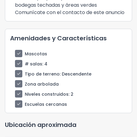
bodegas techadas y áreas verdes
Comunícate con el contacto de este anuncio
Amenidades y Características
check
Mascotas
check
# salas
: 4
check
Tipo de terreno
: Descendente
check
Zona arbolada
check
Niveles construidos
: 2
check
Escuelas cercanas
Ubicación aproximada