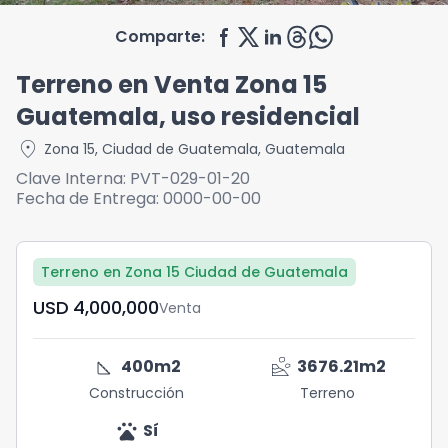
Comparte:
Terreno en Venta Zona 15
Guatemala, uso residencial
location_on
Zona 15
,
Ciudad de Guatemala
,
Guatemala
Clave Interna:
PVT-029-01-20
Fecha de Entrega:
0000-00-00
Terreno en Zona 15 Ciudad de Guatemala
USD	4,000,000
Venta
square_foot
landslide
400
m2
3676.21
m2
Construcción
Terreno
pets
Sí